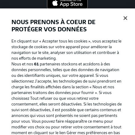
Proposé par
NOUS PRENONS À COEUR DE
PROTÉGER VOS DONNÉES
En cliquant sur « Accepter tous les cookies », vous acceptez le
stockage de cookies sur votre appareil pour améliorer la
navigation sur le site, analyser son utilisation et contribuer à
nos efforts de marketing.
Nous et nos
61
partenaires stockons et accédons à des
données personnelles, telles que des données de navigation
ou des identifiants uniques, sur votre appareil. Si vous
sélectionnez J'accepte, les technologies de suivi prendront en
La publicité
Conditions d’utilisation des
charge les finalités affichées dans la section « Nous et nos
partenaires traitons des données pour fournir ». Si vous
services
choisissez Tout refuser ou que vous retirez votre
consentement, elles seront désactivées. Si les technologies de
Mentions Légales
Gérer mes préférences
suivi sont désactivées, il est possible que certains contenus et
Déclaration de
Diffuseurs
annonces qui vous sont présentés ne soient pas pertinents
pour vous. Vous pouvez faire réapparaître ce menu pour
confidentialité
modifier vos choix ou pour retirer votre consentement à tout
moment en cliquant sur le lien Gérer mes préférences en bas
Travaux
Contact