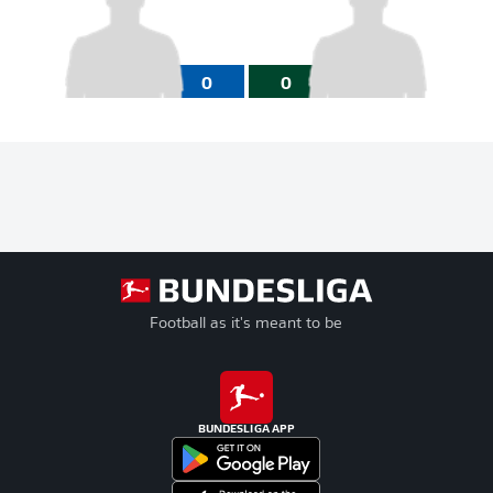
0
0
Football as it's meant to be
BUNDESLIGA APP