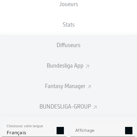
Joueurs
XBUTS
Stats
Diffuseurs
Bundesliga App
Fantasy Manager
Goals
BUNDESLIGA-GROUP
PASSES RÉUSSIES
Choisissez votre langue
0
0
Affichage
Français
Précision
0 %
0 %