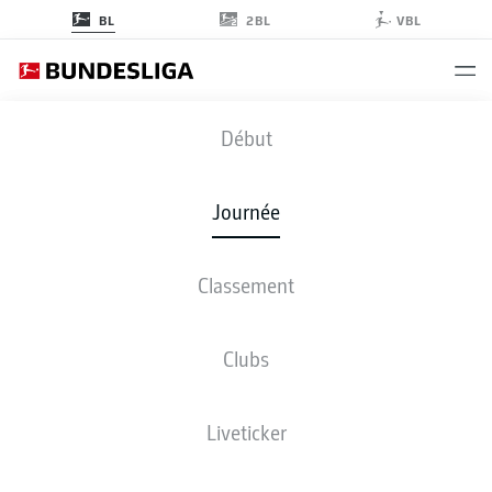
2BL
BL
VBL
HSV
-
FCA
Début
Journée
Classement
EN DIRECT
COMPOSITIONS
STATISTIQUES
CLASSEMENT
Clubs
Liveticker