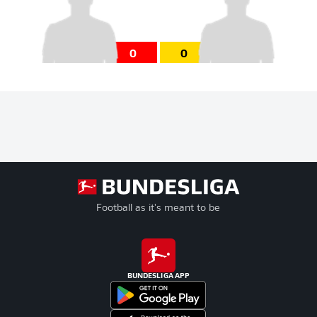
0
0
Football as it's meant to be
BUNDESLIGA APP