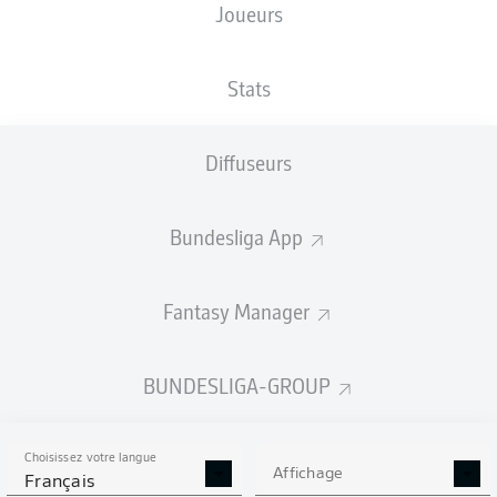
Joueurs
XBUTS
Stats
Diffuseurs
Bundesliga App
Fantasy Manager
Goals
BUNDESLIGA-GROUP
PASSES RÉUSSIES
Choisissez votre langue
0
0
Affichage
Français
Précision
0 %
0 %