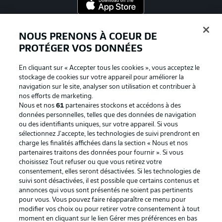
Proposé par
NOUS PRENONS À COEUR DE
PROTÉGER VOS DONNÉES
En cliquant sur « Accepter tous les cookies », vous acceptez le
stockage de cookies sur votre appareil pour améliorer la
navigation sur le site, analyser son utilisation et contribuer à
nos efforts de marketing.
Nous et nos
61
partenaires stockons et accédons à des
données personnelles, telles que des données de navigation
ou des identifiants uniques, sur votre appareil. Si vous
sélectionnez J'accepte, les technologies de suivi prendront en
La publicité
Conditions d’utilisation des
charge les finalités affichées dans la section « Nous et nos
partenaires traitons des données pour fournir ». Si vous
services
choisissez Tout refuser ou que vous retirez votre
consentement, elles seront désactivées. Si les technologies de
Mentions Légales
Gérer mes préférences
suivi sont désactivées, il est possible que certains contenus et
Déclaration de
Diffuseurs
annonces qui vous sont présentés ne soient pas pertinents
pour vous. Vous pouvez faire réapparaître ce menu pour
confidentialité
modifier vos choix ou pour retirer votre consentement à tout
moment en cliquant sur le lien Gérer mes préférences en bas
Travaux
Contact