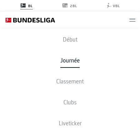
2BL
BL
VBL
KOE
-
BVB
Début
Journée
Classement
EN DIRECT
COMPOSITIONS
STATISTIQUES
CLASSEMENT
Clubs
Liveticker