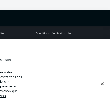
cité
Conditions d’utilisation des
services
s Légales
Gérer mes préférences
ion de confidentialité
Diffuseurs
yser son
Contact
sur votre
ion
Joueurs
res traitons des
ivi sont
paraître ce
es choix que
n de