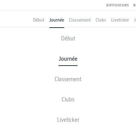
DIFFUSEURS
B
Début
Journée
Classement
Clubs
Liveticker
HOFFENHEIM
-
ELVERSBERG
Début
Journée
Classement
 DIRECT
COMPOSITIONS
STATISTIQUES
CLASSEM
Clubs
Liveticker
ven., 08.01.2027 - dim., 10.01.2027
Cette journée n’a pas encore été programmée.