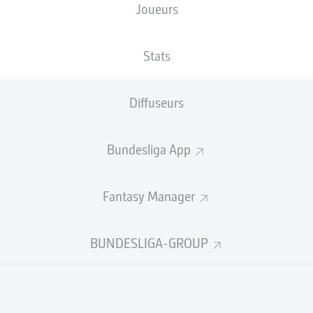
Joueurs
SNP Arena
Stats
Diffuseurs
Publicité
Bundesliga App
Fantasy Manager
BUNDESLIGA-GROUP
Aucun contenu ne répond à vos critères pour le moment.