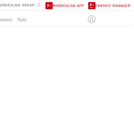
UNDESLIGA-GROUP
BUNDESLIGA APP
FANTASY MANAGER
Joueurs
Stats
ENT