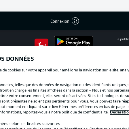
Connexion
La publi
BUNDESLIGA APP
Mention
OS DONNÉES
Déclarat
e de cookies sur votre appareil pour améliorer la navigation sur le site, anal
Travaux
nelles, telles que des données de navigation ou des identifiants uniques, 
Impress
dront en charge les finalités affichées dans la section « Nous et nos partenai
irez votre consentement, elles seront désactivées. Si les technologies de su
us sont présentés ne soient pas pertinents pour vous. Vous pouvez faire réap
ut moment en cliquant sur le lien Gérer mes préférences en bas de page. L
informations, reportez-vous à notre politique de confidentialité.
Déclaratio
ées selon les finalités suivantes :