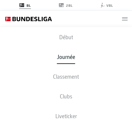
2BL
BL
VBL
BMG
-
FCB
Début
Journée
Classement
EN DIRECT
COMPOSITIONS
STATISTIQUES
CLASSEMENT
Clubs
Liveticker