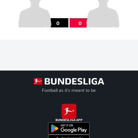
0
0
Football as it's meant to be
BUNDESLIGA APP