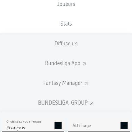
Joueurs
XBUTS
Stats
Diffuseurs
Bundesliga App
Fantasy Manager
Goals
BUNDESLIGA-GROUP
PASSES RÉUSSIES
Choisissez votre langue
0
0
Affichage
Français
Précision
0 %
0 %