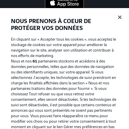
Proposé par
NOUS PRENONS À COEUR DE
PROTÉGER VOS DONNÉES
En cliquant sur « Accepter tous les cookies », vous acceptez le
stockage de cookies sur votre appareil pour améliorer la
navigation sur le site, analyser son utilisation et contribuer à
nos efforts de marketing.
Nous et nos
61
partenaires stockons et accédons à des
données personnelles, telles que des données de navigation
ou des identifiants uniques, sur votre appareil. Si vous
sélectionnez J'accepte, les technologies de suivi prendront en
La publicité
Conditions d’utilisation des
charge les finalités affichées dans la section « Nous et nos
partenaires traitons des données pour fournir ». Si vous
services
choisissez Tout refuser ou que vous retirez votre
consentement, elles seront désactivées. Si les technologies de
Mentions Légales
Gérer mes préférences
suivi sont désactivées, il est possible que certains contenus et
Déclaration de
Diffuseurs
annonces qui vous sont présentés ne soient pas pertinents
pour vous. Vous pouvez faire réapparaître ce menu pour
confidentialité
modifier vos choix ou pour retirer votre consentement à tout
moment en cliquant sur le lien Gérer mes préférences en bas
Travaux
Contact