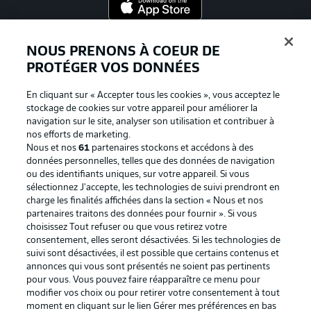
Proposé par
NOUS PRENONS À COEUR DE
PROTÉGER VOS DONNÉES
En cliquant sur « Accepter tous les cookies », vous acceptez le
stockage de cookies sur votre appareil pour améliorer la
navigation sur le site, analyser son utilisation et contribuer à
nos efforts de marketing.
Nous et nos
61
partenaires stockons et accédons à des
données personnelles, telles que des données de navigation
ou des identifiants uniques, sur votre appareil. Si vous
sélectionnez J'accepte, les technologies de suivi prendront en
La publicité
Conditions d’utilisation des
charge les finalités affichées dans la section « Nous et nos
partenaires traitons des données pour fournir ». Si vous
services
choisissez Tout refuser ou que vous retirez votre
consentement, elles seront désactivées. Si les technologies de
Mentions Légales
Gérer mes préférences
suivi sont désactivées, il est possible que certains contenus et
Déclaration de
Diffuseurs
annonces qui vous sont présentés ne soient pas pertinents
pour vous. Vous pouvez faire réapparaître ce menu pour
confidentialité
modifier vos choix ou pour retirer votre consentement à tout
moment en cliquant sur le lien Gérer mes préférences en bas
Travaux
Contact