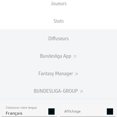
Joueurs
XBUTS
Stats
Diffuseurs
Bundesliga App
Fantasy Manager
Goals
BUNDESLIGA-GROUP
PASSES RÉUSSIES
Choisissez votre langue
0
0
Affichage
Français
Précision
0 %
0 %