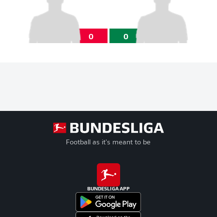
0
0
Football as it's meant to be
BUNDESLIGA APP