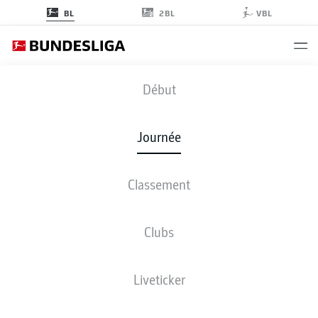
2BL
BL
VBL
FCB
-
SVW
Début
Journée
Classement
EN DIRECT
COMPOSITIONS
STATISTIQUES
CLASSEMENT
Clubs
Liveticker