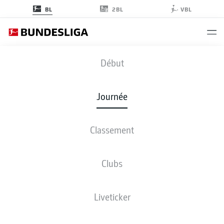
2BL
BL
VBL
FCA
-
SCP
Début
Journée
Classement
EN DIRECT
COMPOSITIONS
STATISTIQUES
CLASSEMENT
Clubs
Liveticker
Revenez plus tard