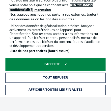
notre ou nos Site Web. Pour plus d’informations, reportez-
vous à notre politique de confidentialité.
Déclaration de
confidentialité
Impression
Proposé par
Nos équipes ainsi que nos partenaires externes, traitent
des données selon les finalités suivantes :
Utiliser des données de géolocalisation précises. Analyser
activement les caractéristiques de l’appareil pour
l’identification. Stocker et/ou accéder à des informations sur
un appareil. Publicités et contenu personnalisés, mesure de
performance des publicités et du contenu, études d’audience
et développement de services.
Liste de nos partenaires (fournisseurs)
J'ACCEPTE
La publicité
Conditions d’utilisation des
services
TOUT REFUSER
Mentions Légales
Gérer mes préférences
AFFICHER TOUTES LES FINALITÉS
BILLETS
Déclaration de
Diffuseurs
confidentialité
Travaux
Contact