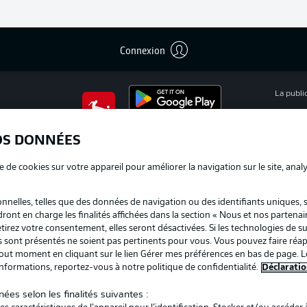
Connexion
La publi
BUNDESLIGA APP
Mention
OS DONNÉES
Déclarat
e de cookies sur votre appareil pour améliorer la navigation sur le site, anal
Travaux
nelles, telles que des données de navigation ou des identifiants uniques, 
Impress
dront en charge les finalités affichées dans la section « Nous et nos partenai
irez votre consentement, elles seront désactivées. Si les technologies de su
us sont présentés ne soient pas pertinents pour vous. Vous pouvez faire réap
ut moment en cliquant sur le lien Gérer mes préférences en bas de page. L
informations, reportez-vous à notre politique de confidentialité.
Déclaratio
ées selon les finalités suivantes :