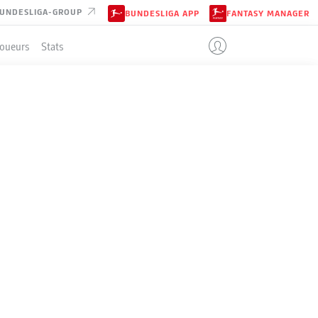
UNDESLIGA-GROUP
BUNDESLIGA APP
FANTASY MANAGER
Joueurs
Stats
ENT