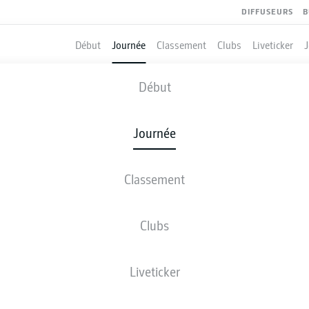
DIFFUSEURS
B
Début
Journée
Classement
Clubs
Liveticker
MAINZ
-
COLOGNE
Début
Journée
Classement
 DIRECT
COMPOSITIONS
STATISTIQUES
CLASSEM
Clubs
Liveticker
ven., 18.12.2026 - dim., 20.12.2026
Cette journée n’a pas encore été programmée.