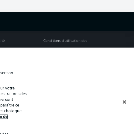
cité
Conditions d’utilisation des
services
s Légales
Gérer mes préférences
ion de confidentialité
Diffuseurs
yser son
Contact
sur votre
ion
Joueurs
res traitons des
ivi sont
paraître ce
es choix que
n de