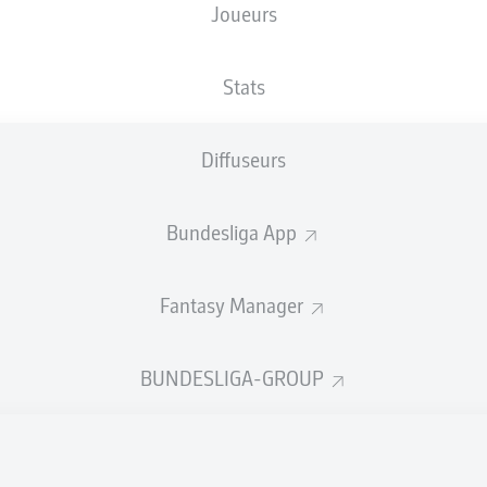
Joueurs
MEWA ARENA
Stats
Diffuseurs
Publicité
Bundesliga App
Fantasy Manager
BUNDESLIGA-GROUP
Aucun contenu ne répond à vos critères pour le moment.