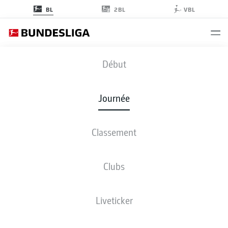
2BL
BL
VBL
FCU
-
TSG
Début
Journée
Classement
EN DIRECT
COMPOSITIONS
STATISTIQUES
CLASSEMENT
Clubs
Liveticker