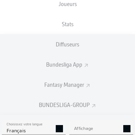
Joueurs
XBUTS
Stats
Diffuseurs
Bundesliga App
Fantasy Manager
Goals
BUNDESLIGA-GROUP
PASSES RÉUSSIES
Choisissez votre langue
0
0
Affichage
Français
Précision
0 %
0 %