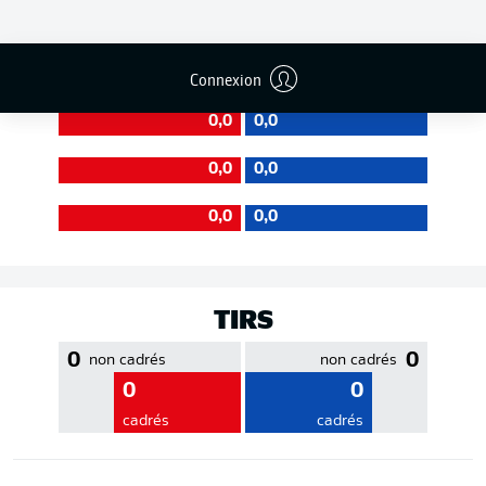
EFFICACITÉ DES PASSES
Connexion
0,0
0,0
0,0
0,0
0,0
0,0
TIRS
0
0
non cadrés
non cadrés
0
0
cadrés
cadrés