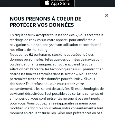
Proposé par
NOUS PRENONS À COEUR DE
PROTÉGER VOS DONNÉES
En cliquant sur « Accepter tous les cookies », vous acceptez le
stockage de cookies sur votre appareil pour améliorer la
navigation sur le site, analyser son utilisation et contribuer à
nos efforts de marketing.
Nous et nos
61
partenaires stockons et accédons à des
données personnelles, telles que des données de navigation
ou des identifiants uniques, sur votre appareil. Si vous
sélectionnez J'accepte, les technologies de suivi prendront en
La publicité
Conditions d’utilisation des
charge les finalités affichées dans la section « Nous et nos
partenaires traitons des données pour fournir ». Si vous
services
choisissez Tout refuser ou que vous retirez votre
consentement, elles seront désactivées. Si les technologies de
Mentions Légales
Gérer mes préférences
suivi sont désactivées, il est possible que certains contenus et
Déclaration de
Diffuseurs
annonces qui vous sont présentés ne soient pas pertinents
pour vous. Vous pouvez faire réapparaître ce menu pour
confidentialité
modifier vos choix ou pour retirer votre consentement à tout
moment en cliquant sur le lien Gérer mes préférences en bas
Travaux
Contact