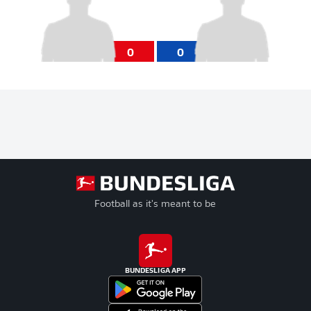
0
0
Football as it's meant to be
BUNDESLIGA APP