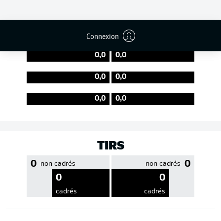
EFFICACITÉ DES PASSES
Connexion
0,0
0,0
0,0
0,0
0,0
0,0
TIRS
0
0
non cadrés
non cadrés
0
0
cadrés
cadrés