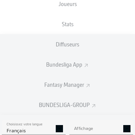
Joueurs
XBUTS
Stats
Diffuseurs
Bundesliga App
Fantasy Manager
Goals
BUNDESLIGA-GROUP
PASSES RÉUSSIES
Choisissez votre langue
0
0
Affichage
Français
Précision
0 %
0 %