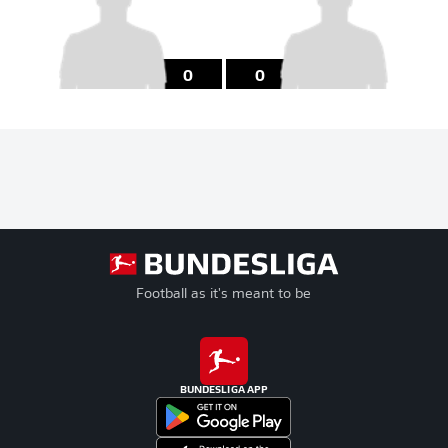
0
0
Football as it's meant to be
BUNDESLIGA APP