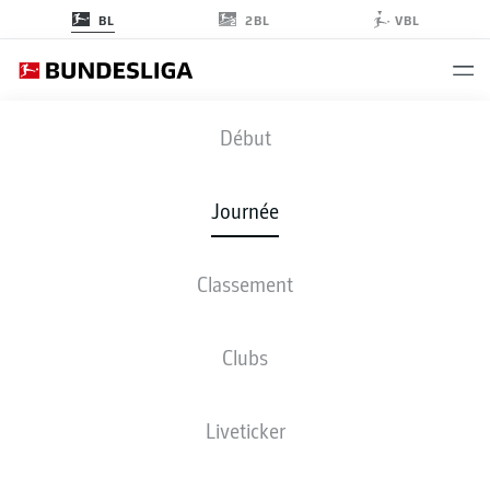
2BL
BL
VBL
BMG
-
SGE
Début
Journée
Classement
EN DIRECT
COMPOSITIONS
STATISTIQUES
CLASSEMENT
Clubs
Liveticker