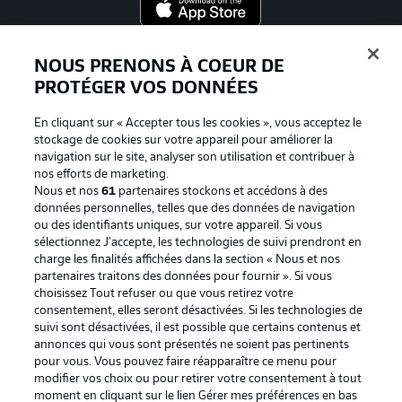
Proposé par
NOUS PRENONS À COEUR DE
PROTÉGER VOS DONNÉES
En cliquant sur « Accepter tous les cookies », vous acceptez le
stockage de cookies sur votre appareil pour améliorer la
navigation sur le site, analyser son utilisation et contribuer à
nos efforts de marketing.
Nous et nos
61
partenaires stockons et accédons à des
données personnelles, telles que des données de navigation
ou des identifiants uniques, sur votre appareil. Si vous
sélectionnez J'accepte, les technologies de suivi prendront en
La publicité
Conditions d’utilisation des
charge les finalités affichées dans la section « Nous et nos
partenaires traitons des données pour fournir ». Si vous
services
choisissez Tout refuser ou que vous retirez votre
consentement, elles seront désactivées. Si les technologies de
Mentions Légales
Gérer mes préférences
suivi sont désactivées, il est possible que certains contenus et
Déclaration de
Diffuseurs
annonces qui vous sont présentés ne soient pas pertinents
pour vous. Vous pouvez faire réapparaître ce menu pour
confidentialité
modifier vos choix ou pour retirer votre consentement à tout
moment en cliquant sur le lien Gérer mes préférences en bas
Travaux
Contact