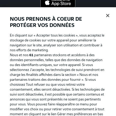
Proposé par
NOUS PRENONS À COEUR DE
PROTÉGER VOS DONNÉES
En cliquant sur « Accepter tous les cookies », vous acceptez le
stockage de cookies sur votre appareil pour améliorer la
navigation sur le site, analyser son utilisation et contribuer à
nos efforts de marketing.
Nous et nos
61
partenaires stockons et accédons à des
données personnelles, telles que des données de navigation
ou des identifiants uniques, sur votre appareil. Si vous
sélectionnez J'accepte, les technologies de suivi prendront en
La publicité
Conditions d’utilisation des
charge les finalités affichées dans la section « Nous et nos
partenaires traitons des données pour fournir ». Si vous
services
choisissez Tout refuser ou que vous retirez votre
consentement, elles seront désactivées. Si les technologies de
Mentions Légales
Gérer mes préférences
suivi sont désactivées, il est possible que certains contenus et
Déclaration de
Diffuseurs
annonces qui vous sont présentés ne soient pas pertinents
pour vous. Vous pouvez faire réapparaître ce menu pour
confidentialité
modifier vos choix ou pour retirer votre consentement à tout
moment en cliquant sur le lien Gérer mes préférences en bas
Travaux
Contact