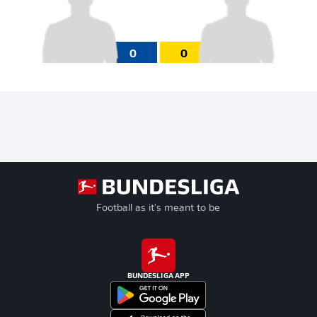
0
0
Football as it's meant to be
BUNDESLIGA APP