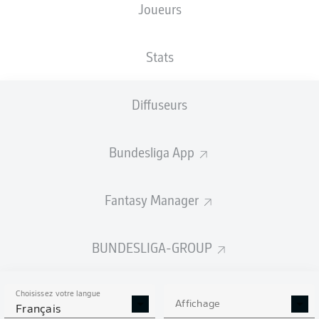
Joueurs
XBUTS
Stats
Diffuseurs
Bundesliga App
Fantasy Manager
Goals
BUNDESLIGA-GROUP
PASSES RÉUSSIES
Choisissez votre langue
0
0
Affichage
Français
Précision
0 %
0 %