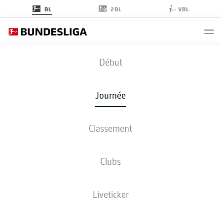
2BL
BL
VBL
S04
-
BVB
Début
Journée
Classement
EN DIRECT
COMPOSITIONS
STATISTIQUES
CLASSEMENT
Clubs
Liveticker