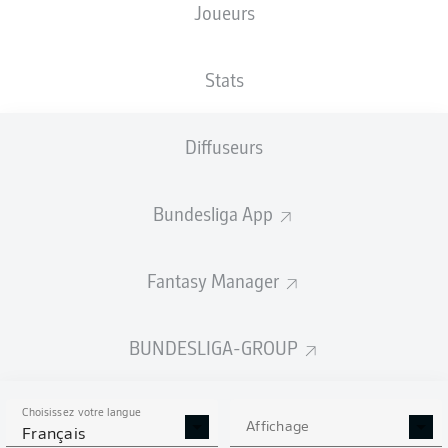
Joueurs
XBUTS
Stats
Diffuseurs
Bundesliga App
Fantasy Manager
Goals
BUNDESLIGA-GROUP
PASSES RÉUSSIES
Choisissez votre langue
0
0
Affichage
Français
Précision
0 %
0 %