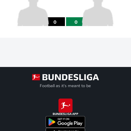
0
0
Football as it's meant to be
BUNDESLIGA APP