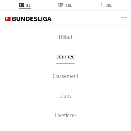
2BL
BL
VBL
SGE
-
SVW
Début
Journée
Classement
EN DIRECT
COMPOSITIONS
STATISTIQUES
CLASSEMENT
Clubs
Liveticker