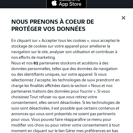
Proposé par
NOUS PRENONS À COEUR DE
PROTÉGER VOS DONNÉES
En cliquant sur « Accepter tous les cookies », vous acceptez le
stockage de cookies sur votre appareil pour améliorer la
navigation sur le site, analyser son utilisation et contribuer à
nos efforts de marketing.
Nous et nos
61
partenaires stockons et accédons à des
données personnelles, telles que des données de navigation
ou des identifiants uniques, sur votre appareil. Si vous
sélectionnez J'accepte, les technologies de suivi prendront en
La publicité
Conditions d’utilisation des
charge les finalités affichées dans la section « Nous et nos
partenaires traitons des données pour fournir ». Si vous
services
choisissez Tout refuser ou que vous retirez votre
consentement, elles seront désactivées. Si les technologies de
Mentions Légales
Gérer mes préférences
suivi sont désactivées, il est possible que certains contenus et
Déclaration de
Diffuseurs
annonces qui vous sont présentés ne soient pas pertinents
pour vous. Vous pouvez faire réapparaître ce menu pour
confidentialité
modifier vos choix ou pour retirer votre consentement à tout
moment en cliquant sur le lien Gérer mes préférences en bas
Travaux
Contact