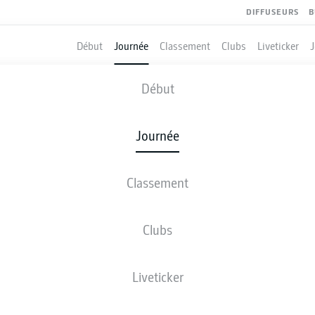
DIFFUSEURS
B
Début
Journée
Classement
Clubs
Liveticker
PADERBORN
-
WOLFSBURG
Début
SCP
WOB
2
1
Journée
Classement
 DIRECT
COMPOSITIONS
STATISTIQUES
CLASSEM
Clubs
Liveticker