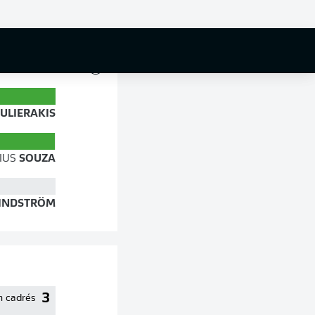
72 %
ULIERAKIS
IUS
SOUZA
INDSTRÖM
3
n cadrés