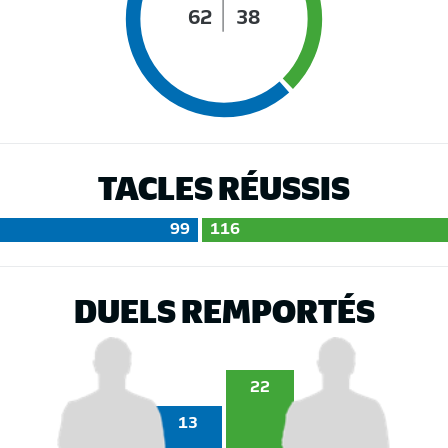
62
38
TACLES RÉUSSIS
99
116
DUELS REMPORTÉS
22
13