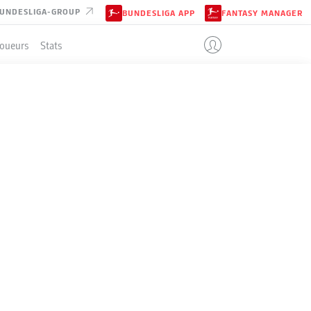
UNDESLIGA-GROUP
BUNDESLIGA APP
FANTASY MANAGER
Joueurs
Stats
ENT