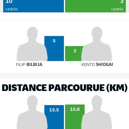
10
3
cadrés
cadrés
5
3
FILIP
BILBIJA
KENTO
SHIOGAI
DISTANCE PARCOURUE (KM)
15.8
15.5