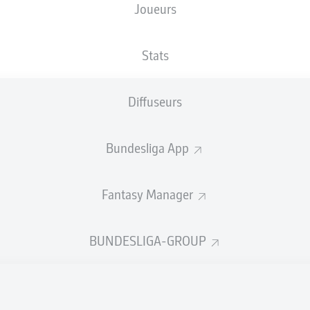
Joueurs
XBUTS
Stats
3.64
Diffuseurs
2
Bundesliga App
1
Fantasy Manager
0.5
Goals
BUNDESLIGA-GROUP
PASSES RÉUSSIES
665
345