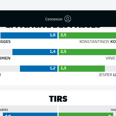
Précision
Connexion
EFFICACITÉ DES PASSES
1,8
2,5
IGGES
KONSTANTINOS
KO
1,4
2,5
IMEN
VINIC
1,2
1,5
R
JESPER
L
TIRS
adrés
no