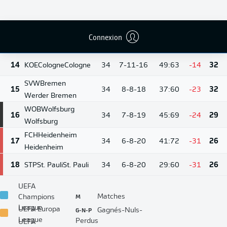
BMG
M'gladbach
12
34
9-11-14
42:53
-11
38
Borussia
Mönchengladbach
Connexion
13
HSV
Hamburg
Hamburg
34
9-11-14
40:54
-14
38
14
KOE
Cologne
Cologne
34
7-11-16
49:63
-14
32
SVW
Bremen
15
34
8-8-18
37:60
-23
32
Werder Bremen
WOB
Wolfsburg
16
34
7-8-19
45:69
-24
29
Wolfsburg
FCH
Heidenheim
17
34
6-8-20
41:72
-31
26
Heidenheim
18
STP
St. Pauli
St. Pauli
34
6-8-20
29:60
-31
26
UEFA
M
Matches
Champions
League
G-N-P
UEFA Europa
Gagnés-Nuls-
League
Perdus
UEFA