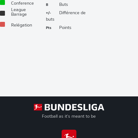
Conference
B
Buts
League
+/-
Différence de
Barrage
buts
Relégation
Pts
Points
Football as it's meant to be