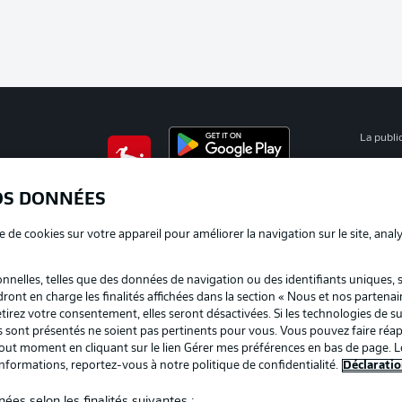
La publi
BUNDESLIGA APP
Mention
OS DONNÉES
Déclarat
e de cookies sur votre appareil pour améliorer la navigation sur le site, anal
Travaux
nelles, telles que des données de navigation ou des identifiants uniques, 
Impress
dront en charge les finalités affichées dans la section « Nous et nos partenai
irez votre consentement, elles seront désactivées. Si les technologies de su
us sont présentés ne soient pas pertinents pour vous. Vous pouvez faire réap
ut moment en cliquant sur le lien Gérer mes préférences en bas de page. L
informations, reportez-vous à notre politique de confidentialité.
Déclaratio
ées selon les finalités suivantes :