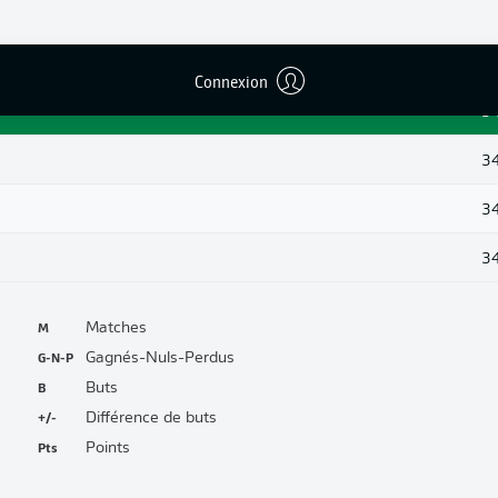
3
3
Connexion
3
3
3
3
M
Matches
G-N-P
Gagnés-Nuls-Perdus
B
Buts
+/-
Différence de buts
Pts
Points