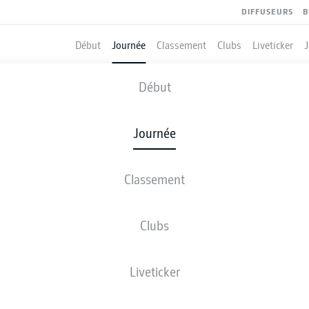
DIFFUSEURS
B
Début
Journée
Classement
Clubs
Liveticker
WERDER BREMEN
-
BAYERN MUNICH
Début
SVW
FCB
0
3
Journée
Classement
 DIRECT
COMPOSITIONS
STATISTIQUES
CLASSEM
Clubs
M
3
Liveticker
3