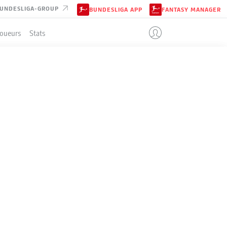
UNDESLIGA-GROUP
BUNDESLIGA APP
FANTASY MANAGER
Joueurs
Stats
ENT
G-N-P
B
+/-
Pts
4
28-5-1
122:36
+86
89
4
22-7-5
70:34
+36
73