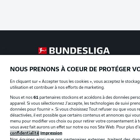
Football as it's meant to be
NOUS PRENONS À COEUR DE PROTÉGER V
Proposé par
En cliquant sur « Accepter tous les cookies », vous acceptez le stockag
utilisation et contribuer à nos efforts de marketing.
Nous et nos
61
partenaires stockons et accédons à des données person
appareil. Si vous sélectionnez J'accepte, les technologies de suivi pren
données pour fournir ». Si vous choisissez Tout refuser ou que vous ret
désactivées, il est possible que certains contenus et annonces qui vo
menu pour modifier vos choix ou pour retirer votre consentement à to
vous avez fait aurons un effet sur notre ou nos Site Web. Pour plus d’
confidentialité
Impression
Nos équipes ainsi que nos partenaires externes, traitent des donn