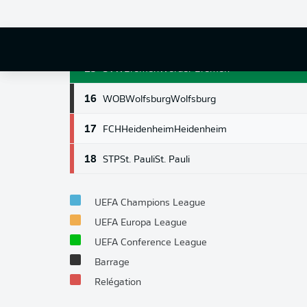
13
HSV
Hamburg
Hamburg
14
KOE
Cologne
Cologne
15
SVW
Bremen
Werder Bremen
16
WOB
Wolfsburg
Wolfsburg
17
FCH
Heidenheim
Heidenheim
18
STP
St. Pauli
St. Pauli
UEFA Champions League
UEFA Europa League
UEFA Conference League
Barrage
Relégation