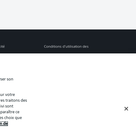
cité
Conditions d’utilisation des
services
s Légales
Gérer mes préférences
ion de confidentialité
Diffuseurs
yser son
Contact
sur votre
ion
Joueurs
res traitons des
ivi sont
paraître ce
es choix que
n de