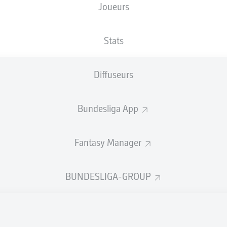
Joueurs
3
3
Stats
3
Diffuseurs
3
3
Bundesliga App
3
Fantasy Manager
3
3
BUNDESLIGA-GROUP
3
3