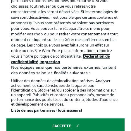
partenaires traitons des données pour fournir ». Si vous
services
choisissez Tout refuser ou que vous retirez votre
consentement, elles seront désactivées. Si les technologies de
Mentions Légales
Gérer mes préférences
suivi sont désactivées, il est possible que certains contenus et
Déclaration de
Diffuseurs
annonces qui vous sont présentés ne soient pas pertinents
pour vous. Vous pouvez faire réapparaître ce menu pour
confidentialité
modifier vos choix ou pour retirer votre consentement à tout
moment en cliquant sur le lien Gérer mes préférences en bas
Travaux
Contact
de page. Les choix que vous avez fait aurons un effet sur
Impression
Joueurs
notre ou nos Site Web. Pour plus d’informations, reportez-
vous à notre politique de confidentialité.
Déclaration de
confidentialité
Impression
Nos équipes ainsi que nos partenaires externes, traitent
des données selon les finalités suivantes :
Utiliser des données de géolocalisation précises. Analyser
activement les caractéristiques de l’appareil pour
l’identification. Stocker et/ou accéder à des informations sur
un appareil. Publicités et contenu personnalisés, mesure de
performance des publicités et du contenu, études d’audience
et développement de services.
© 2026 Bundesliga-Gruppe GmbH
Liste de nos partenaires (fournisseurs)
Choisissez votre langue
J'ACCEPTE
Français