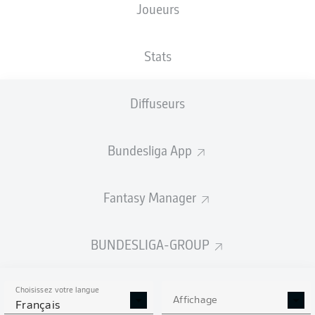
Joueurs
XBUTS
Stats
1
Diffuseurs
0.65
Bundesliga App
0.22
Fantasy Manager
0
Goals
BUNDESLIGA-GROUP
PASSES RÉUSSIES
Choisissez votre langue
274
576
Affichage
Français
Précision
74 %
85 %