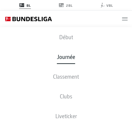
2BL
BL
VBL
SCF
-
SVW
Début
SCF
SVW
1
0
Journée
Classement
EN DIRECT
COMPOSITIONS
STATISTIQUES
CLASSEMENT
Clubs
Liveticker