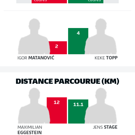
cadrés
cadrés
4
2
IGOR
MATANOVIĆ
KEKE
TOPP
DISTANCE PARCOURUE (KM)
12
11.1
MAXIMILIAN
JENS
STAGE
EGGESTEIN