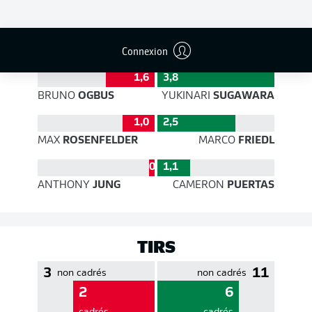
EFFICACITÉ DES PASSES
Connexion
1,6
3,8
BRUNO
OGBUS
YUKINARI
SUGAWARA
1,0
2,5
MAX
ROSENFELDER
MARCO
FRIEDL
0,2
1,1
ANTHONY
JUNG
CAMERON
PUERTAS
TIRS
3
11
non cadrés
non cadrés
2
6