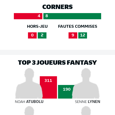
CORNERS
4
8
HORS-JEU
FAUTES COMMISES
0
2
9
12
TOP 3 JOUEURS FANTASY
311
190
NOAH
ATUBOLU
SENNE
LYNEN