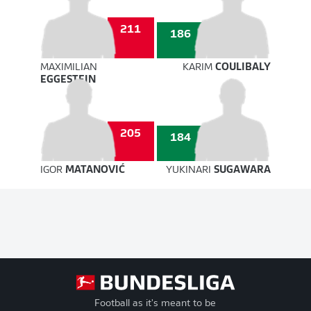
211
186
MAXIMILIAN
KARIM
COULIBALY
EGGESTEIN
205
184
IGOR
MATANOVIĆ
YUKINARI
SUGAWARA
Football as it's meant to be