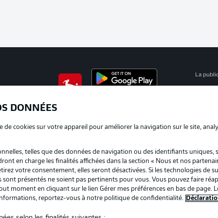
La publi
BUNDESLIGA APP
Mention
OS DONNÉES
Déclarat
e de cookies sur votre appareil pour améliorer la navigation sur le site, anal
Travaux
nelles, telles que des données de navigation ou des identifiants uniques, 
Impress
dront en charge les finalités affichées dans la section « Nous et nos partenai
irez votre consentement, elles seront désactivées. Si les technologies de su
us sont présentés ne soient pas pertinents pour vous. Vous pouvez faire réap
ut moment en cliquant sur le lien Gérer mes préférences en bas de page. L
informations, reportez-vous à notre politique de confidentialité.
Déclaratio
ées selon les finalités suivantes :