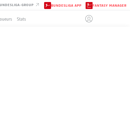
UNDESLIGA-GROUP
BUNDESLIGA APP
FANTASY MANAGER
Joueurs
Stats
ENT
G-N-P
B
+/-
Pts
4
28-5-1
122:36
+86
89
4
22-7-5
70:34
+36
73