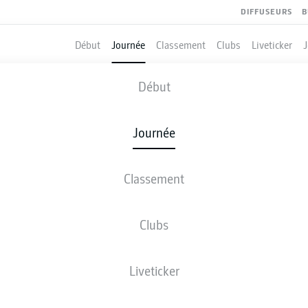
DIFFUSEURS
B
Début
Journée
Classement
Clubs
Liveticker
M'GLADBACH
-
VFB STUTTGART
Début
BMG
VFB
0
3
Journée
Classement
 DIRECT
COMPOSITIONS
STATISTIQUES
CLASSEM
Clubs
M
3
Liveticker
3