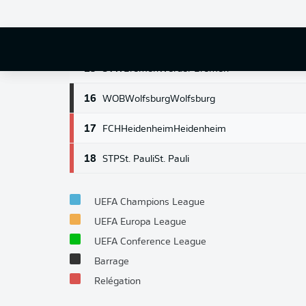
13
HSV
Hamburg
Hamburg
14
KOE
Cologne
Cologne
15
SVW
Bremen
Werder Bremen
16
WOB
Wolfsburg
Wolfsburg
17
FCH
Heidenheim
Heidenheim
18
STP
St. Pauli
St. Pauli
UEFA Champions League
UEFA Europa League
UEFA Conference League
Barrage
Relégation