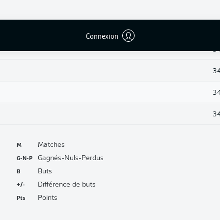
3
3
Connexion
3
3
3
3
M
Matches
G-N-P
Gagnés-Nuls-Perdus
B
Buts
+/-
Différence de buts
Pts
Points