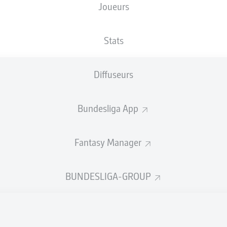
Joueurs
3
3
Stats
3
Diffuseurs
3
3
Bundesliga App
3
Fantasy Manager
3
3
BUNDESLIGA-GROUP
3
3