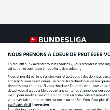
Football as it's meant to be
NOUS PRENONS À COEUR DE PROTÉGER V
Proposé par
En cliquant sur « Accepter tous les cookies », vous acceptez le stockag
utilisation et contribuer à nos efforts de marketing.
Nous et nos
61
partenaires stockons et accédons à des données person
appareil. Si vous sélectionnez J'accepte, les technologies de suivi pren
données pour fournir ». Si vous choisissez Tout refuser ou que vous ret
désactivées, il est possible que certains contenus et annonces qui vo
menu pour modifier vos choix ou pour retirer votre consentement à to
vous avez fait aurons un effet sur notre ou nos Site Web. Pour plus d’
confidentialité
Impression
Nos équipes ainsi que nos partenaires externes, traitent des donn