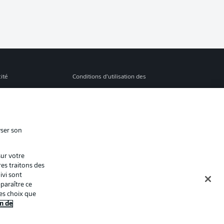
cité
Conditions d’utilisation des
services
s Légales
Gérer mes préférences
ion de confidentialité
Diffuseurs
yser son
Contact
sur votre
ion
Joueurs
res traitons des
ivi sont
paraître ce
es choix que
n de