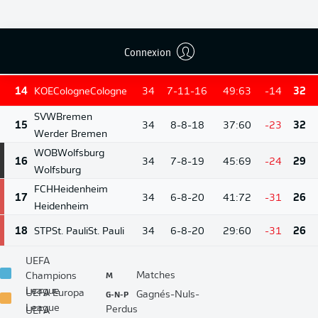
BMG
M'gladbach
12
34
9-11-14
42:53
-11
38
Borussia
Mönchengladbach
Connexion
13
HSV
Hamburg
Hamburg
34
9-11-14
40:54
-14
38
14
KOE
Cologne
Cologne
34
7-11-16
49:63
-14
32
SVW
Bremen
15
34
8-8-18
37:60
-23
32
Werder Bremen
WOB
Wolfsburg
16
34
7-8-19
45:69
-24
29
Wolfsburg
FCH
Heidenheim
17
34
6-8-20
41:72
-31
26
Heidenheim
18
STP
St. Pauli
St. Pauli
34
6-8-20
29:60
-31
26
UEFA
M
Matches
Champions
League
G-N-P
UEFA Europa
Gagnés-Nuls-
League
Perdus
UEFA