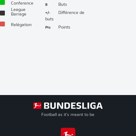
Conference
B
Buts
League
+/-
Différence de
Barrage
buts
Relégation
Pts
Points
Football as it's meant to be