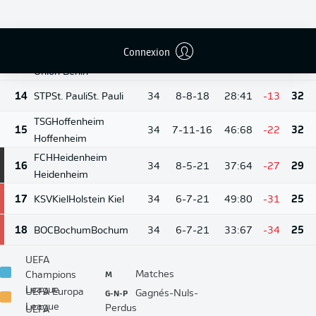
13
Wolfsburg
11-10-
12
FCA
Augsburg
Augsburg
34
35:51
-16
43
13
Connexion
FCU
Union Berlin
10-10-
13
34
35:51
-16
40
14
Union Berlin
14
STP
St. Pauli
St. Pauli
34
8-8-18
28:41
-13
32
TSG
Hoffenheim
15
34
7-11-16
46:68
-22
32
Hoffenheim
FCH
Heidenheim
16
34
8-5-21
37:64
-27
29
Heidenheim
17
KSV
Kiel
Holstein Kiel
34
6-7-21
49:80
-31
25
18
BOC
Bochum
Bochum
34
6-7-21
33:67
-34
25
UEFA
M
Matches
Champions
League
G-N-P
UEFA Europa
Gagnés-Nuls-
League
Perdus
UEFA