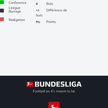
Conference
B
Buts
League
+/-
Différence de
Barrage
buts
Relégation
Pts
Points
Football as it's meant to be