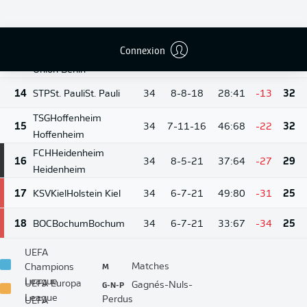
13
Wolfsburg
11-10-
12
FCA
Augsburg
Augsburg
34
35:51
-16
43
13
Connexion
FCU
Union Berlin
10-10-
13
34
35:51
-16
40
14
Union Berlin
14
STP
St. Pauli
St. Pauli
34
8-8-18
28:41
-13
32
TSG
Hoffenheim
15
34
7-11-16
46:68
-22
32
Hoffenheim
FCH
Heidenheim
16
34
8-5-21
37:64
-27
29
Heidenheim
17
KSV
Kiel
Holstein Kiel
34
6-7-21
49:80
-31
25
18
BOC
Bochum
Bochum
34
6-7-21
33:67
-34
25
UEFA
M
Matches
Champions
League
G-N-P
UEFA Europa
Gagnés-Nuls-
League
Perdus
UEFA