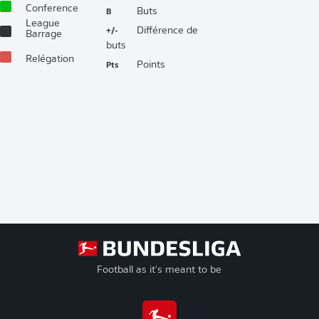
Conference
B
Buts
League
+/-
Différence de
Barrage
buts
Relégation
Pts
Points
Football as it's meant to be