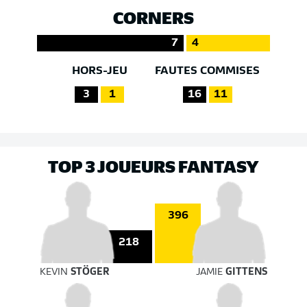
CORNERS
7
4
HORS-JEU
FAUTES COMMISES
3
1
16
11
TOP 3 JOUEURS FANTASY
396
218
KEVIN
STÖGER
JAMIE
GITTENS