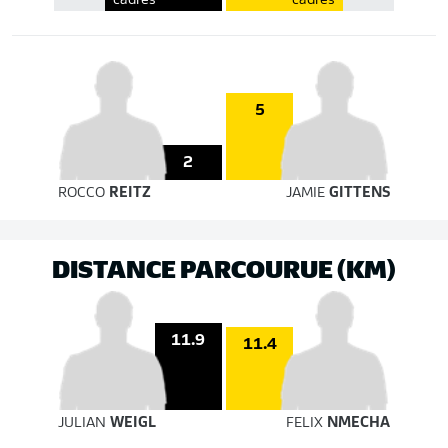
cadrés
cadrés
5
2
ROCCO
REITZ
JAMIE
GITTENS
DISTANCE PARCOURUE (KM)
11.9
11.4
JULIAN
WEIGL
FELIX
NMECHA