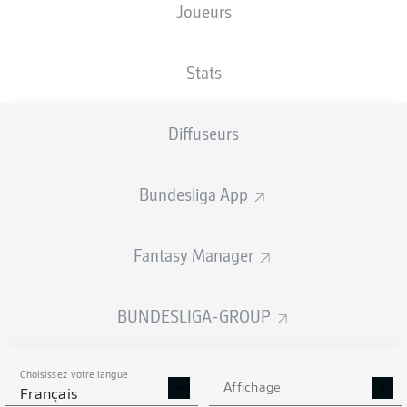
Joueurs
XBUTS
Stats
1.22
1.16
1
1
Diffuseurs
Bundesliga App
Fantasy Manager
Goals
BUNDESLIGA-GROUP
PASSES RÉUSSIES
Choisissez votre langue
342
537
Affichage
Français
Précision
79 %
87 %