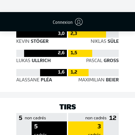
EFFICACITÉ DES PASSES
Connexion
3,0
2,3
KEVIN
STÖGER
NIKLAS
SÜLE
2,6
1,5
LUKAS
ULLRICH
PASCAL
GROSS
1,6
1,2
ALASSANE
PLÉA
MAXIMILIAN
BEIER
TIRS
5
12
non cadrés
non cadrés
5
3