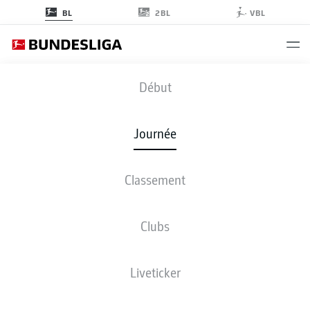
2BL
BL
VBL
BMG
-
BVB
Début
BMG
BVB
1
1
Journée
Classement
EN DIRECT
COMPOSITIONS
STATISTIQUES
CLASSEMENT
Clubs
Liveticker