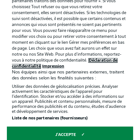
partenaires traitons des données pour fournir ». Si vous
services
choisissez Tout refuser ou que vous retirez votre
consentement, elles seront désactivées. Si les technologies de
Mentions Légales
Gérer mes préférences
suivi sont désactivées, il est possible que certains contenus et
Déclaration de
Diffuseurs
annonces qui vous sont présentés ne soient pas pertinents
pour vous. Vous pouvez faire réapparaître ce menu pour
confidentialité
modifier vos choix ou pour retirer votre consentement à tout
moment en cliquant sur le lien Gérer mes préférences en bas
Travaux
Contact
de page. Les choix que vous avez fait aurons un effet sur
Impression
Joueurs
notre ou nos Site Web. Pour plus d’informations, reportez-
vous à notre politique de confidentialité.
Déclaration de
confidentialité
Impression
Nos équipes ainsi que nos partenaires externes, traitent
des données selon les finalités suivantes :
Utiliser des données de géolocalisation précises. Analyser
activement les caractéristiques de l’appareil pour
l’identification. Stocker et/ou accéder à des informations sur
un appareil. Publicités et contenu personnalisés, mesure de
performance des publicités et du contenu, études d’audience
et développement de services.
© 2026 Bundesliga-Gruppe GmbH
Liste de nos partenaires (fournisseurs)
Choisissez votre langue
J'ACCEPTE
Français