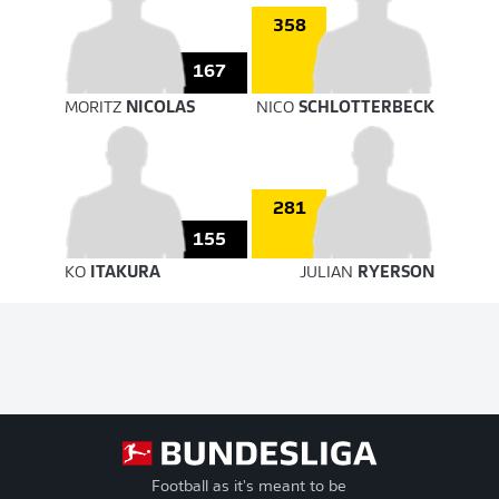
358
167
MORITZ
NICOLAS
NICO
SCHLOTTERBECK
281
155
KO
ITAKURA
JULIAN
RYERSON
Football as it's meant to be