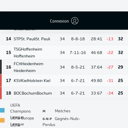
13
Wolfsburg
11-10-
12
FCA
Augsburg
Augsburg
34
35:51
-16
43
13
Connexion
FCU
Union Berlin
10-10-
13
34
35:51
-16
40
14
Union Berlin
14
STP
St. Pauli
St. Pauli
34
8-8-18
28:41
-13
32
TSG
Hoffenheim
15
34
7-11-16
46:68
-22
32
Hoffenheim
FCH
Heidenheim
16
34
8-5-21
37:64
-27
29
Heidenheim
17
KSV
Kiel
Holstein Kiel
34
6-7-21
49:80
-31
25
18
BOC
Bochum
Bochum
34
6-7-21
33:67
-34
25
UEFA
M
Matches
Champions
League
G-N-P
UEFA Europa
Gagnés-Nuls-
League
Perdus
UEFA