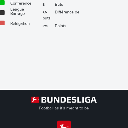
Conference
B
Buts
League
+/-
Différence de
Barrage
buts
Relégation
Pts
Points
Football as it's meant to be