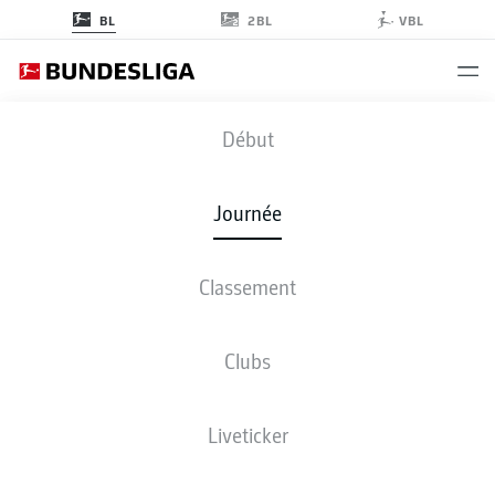
2BL
BL
VBL
KOE
-
VFB
Début
KOE
VFB
0
2
Journée
Classement
EN DIRECT
COMPOSITIONS
STATISTIQUES
CLASSEMENT
Clubs
Liveticker