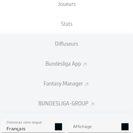
Joueurs
XBUTS
Stats
2.65
Diffuseurs
2
Bundesliga App
1.3
Fantasy Manager
0
Goals
BUNDESLIGA-GROUP
PASSES RÉUSSIES
Choisissez votre langue
365
583
Affichage
Français
Précision
81 %
88 %