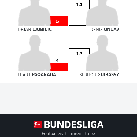
14
5
DEJAN
LJUBICIC
DENIZ
UNDAV
12
4
LEART
PAQARADA
SERHOU
GUIRASSY
Football as it's meant to be