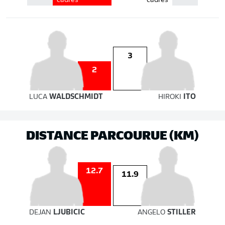
cadrés
cadrés
3
2
LUCA
WALDSCHMIDT
HIROKI
ITO
DISTANCE PARCOURUE (KM)
12.7
11.9
DEJAN
LJUBICIC
ANGELO
STILLER