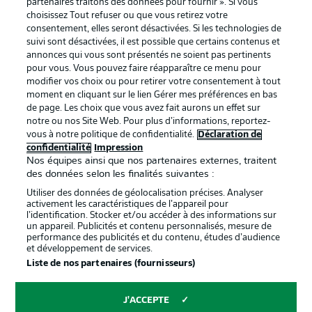
partenaires traitons des données pour fournir ». Si vous
services
choisissez Tout refuser ou que vous retirez votre
consentement, elles seront désactivées. Si les technologies de
Mentions Légales
Gérer mes préférences
suivi sont désactivées, il est possible que certains contenus et
Déclaration de
Diffuseurs
annonces qui vous sont présentés ne soient pas pertinents
pour vous. Vous pouvez faire réapparaître ce menu pour
confidentialité
modifier vos choix ou pour retirer votre consentement à tout
moment en cliquant sur le lien Gérer mes préférences en bas
Travaux
Contact
de page. Les choix que vous avez fait aurons un effet sur
Impression
Joueurs
notre ou nos Site Web. Pour plus d’informations, reportez-
vous à notre politique de confidentialité.
Déclaration de
confidentialité
Impression
Nos équipes ainsi que nos partenaires externes, traitent
des données selon les finalités suivantes :
Utiliser des données de géolocalisation précises. Analyser
activement les caractéristiques de l’appareil pour
l’identification. Stocker et/ou accéder à des informations sur
un appareil. Publicités et contenu personnalisés, mesure de
performance des publicités et du contenu, études d’audience
et développement de services.
© 2026 Bundesliga-Gruppe GmbH
Liste de nos partenaires (fournisseurs)
Choisissez votre langue
J'ACCEPTE
Français