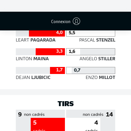
EFFICACITÉ DES PASSES
Connexion
4,0
5,5
LEART
PAQARADA
PASCAL
STENZEL
3,3
1,6
LINTON
MAINA
ANGELO
STILLER
1,7
0,7
DEJAN
LJUBICIC
ENZO
MILLOT
TIRS
9
14
non cadrés
non cadrés
5
4