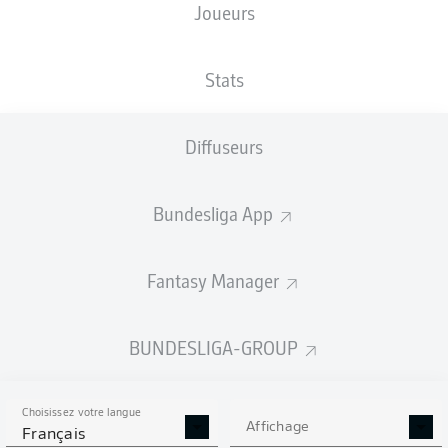
Joueurs
XBUTS
Stats
3.75
Diffuseurs
2
Bundesliga App
1
0.63
Fantasy Manager
Goals
BUNDESLIGA-GROUP
PASSES RÉUSSIES
Choisissez votre langue
713
333
Affichage
Français
Précision
89 %
81 %