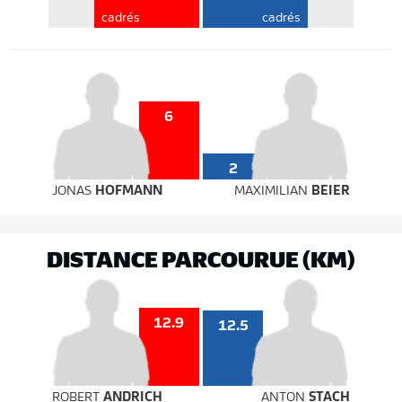
cadrés
cadrés
6
2
JONAS
HOFMANN
MAXIMILIAN
BEIER
DISTANCE PARCOURUE (KM)
12.9
12.5
ROBERT
ANDRICH
ANTON
STACH