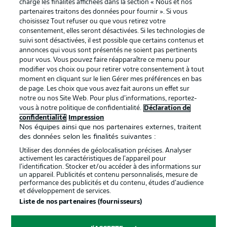
La publicité
Conditions d’utilisation des
charge les finalités affichées dans la section « Nous et nos
partenaires traitons des données pour fournir ». Si vous
services
choisissez Tout refuser ou que vous retirez votre
consentement, elles seront désactivées. Si les technologies de
Mentions Légales
Gérer mes préférences
suivi sont désactivées, il est possible que certains contenus et
Déclaration de
Diffuseurs
annonces qui vous sont présentés ne soient pas pertinents
pour vous. Vous pouvez faire réapparaître ce menu pour
confidentialité
modifier vos choix ou pour retirer votre consentement à tout
moment en cliquant sur le lien Gérer mes préférences en bas
Travaux
Contact
de page. Les choix que vous avez fait aurons un effet sur
Impression
Joueurs
notre ou nos Site Web. Pour plus d’informations, reportez-
vous à notre politique de confidentialité.
Déclaration de
confidentialité
Impression
Nos équipes ainsi que nos partenaires externes, traitent
des données selon les finalités suivantes :
Utiliser des données de géolocalisation précises. Analyser
activement les caractéristiques de l’appareil pour
l’identification. Stocker et/ou accéder à des informations sur
un appareil. Publicités et contenu personnalisés, mesure de
performance des publicités et du contenu, études d’audience
et développement de services.
© 2026 Bundesliga-Gruppe GmbH
Liste de nos partenaires (fournisseurs)
Choisissez votre langue