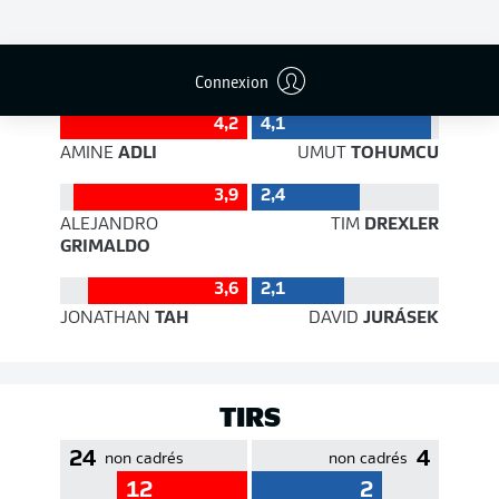
EFFICACITÉ DES PASSES
Connexion
4,2
4,1
AMINE
ADLI
UMUT
TOHUMCU
3,9
2,4
ALEJANDRO
TIM
DREXLER
GRIMALDO
3,6
2,1
JONATHAN
TAH
DAVID
JURÁSEK
TIRS
24
4
non cadrés
non cadrés
12
2