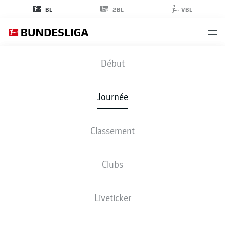
2BL
BL
VBL
B04
-
TSG
Début
B04
TSG
2
1
Journée
Classement
EN DIRECT
COMPOSITIONS
STATISTIQUES
CLASSEMENT
Clubs
Liveticker