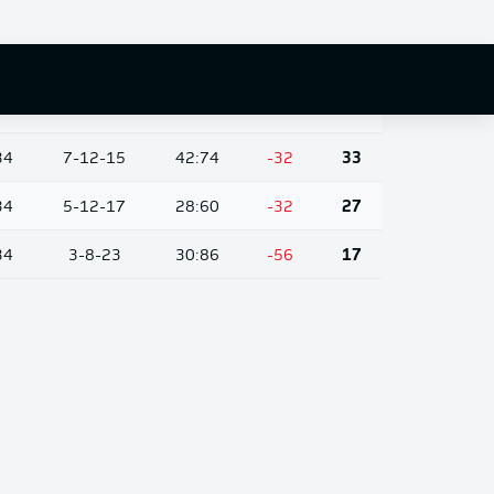
34
7-14-13
39:51
-12
35
34
7-13-14
56:67
-11
34
34
9-6-19
33:58
-25
33
34
7-12-15
42:74
-32
33
34
5-12-17
28:60
-32
27
34
3-8-23
30:86
-56
17