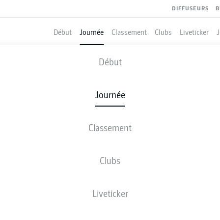
DIFFUSEURS
B
Début
Journée
Classement
Clubs
Liveticker
BAYERN MUNICH
-
RB LEIPZIG
Début
FCB
RBL
2
1
Journée
Classement
 DIRECT
COMPOSITIONS
STATISTIQUES
CLASSEM
Clubs
Liveticker