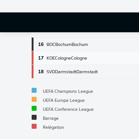
13
M05
Mainz
Mainz
14
BMG
M'gladbach
Borussia Mönchengladbach
15
FCU
Union Berlin
Union Berlin
16
BOC
Bochum
Bochum
17
KOE
Cologne
Cologne
18
SVD
Darmstadt
Darmstadt
UEFA Champions League
UEFA Europa League
UEFA Conference League
Barrage
Relégation