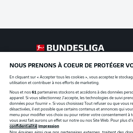
Football as it's meant to be
NOUS PRENONS À COEUR DE PROTÉGER V
Proposé par
En cliquant sur « Accepter tous les cookies », vous acceptez le stockag
utilisation et contribuer à nos efforts de marketing.
Nous et nos
61
partenaires stockons et accédons à des données person
appareil. Si vous sélectionnez J'accepte, les technologies de suivi pren
données pour fournir ». Si vous choisissez Tout refuser ou que vous ret
désactivées, il est possible que certains contenus et annonces qui vo
menu pour modifier vos choix ou pour retirer votre consentement à to
vous avez fait aurons un effet sur notre ou nos Site Web. Pour plus d’
confidentialité
Impression
Nos équipes ainsi que nos partenaires externes, traitent des donn