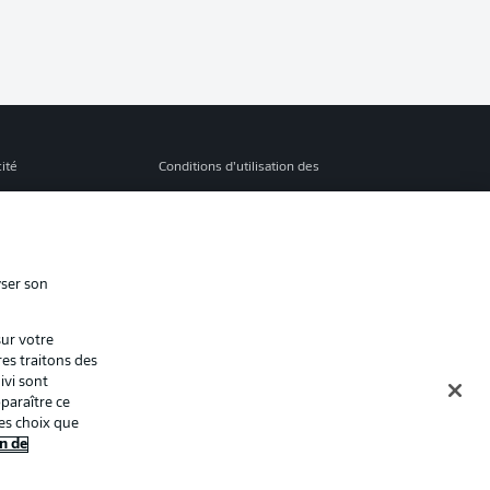
cité
Conditions d’utilisation des
services
s Légales
Gérer mes préférences
ion de confidentialité
Diffuseurs
yser son
Contact
sur votre
ion
Joueurs
res traitons des
ivi sont
paraître ce
es choix que
n de