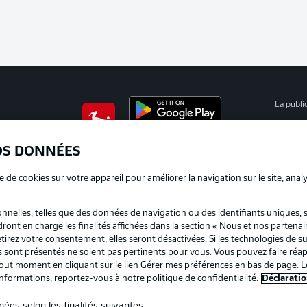
La publi
BUNDESLIGA APP
Mention
OS DONNÉES
Déclarat
e de cookies sur votre appareil pour améliorer la navigation sur le site, anal
Travaux
nelles, telles que des données de navigation ou des identifiants uniques, 
Impress
dront en charge les finalités affichées dans la section « Nous et nos partenai
irez votre consentement, elles seront désactivées. Si les technologies de su
us sont présentés ne soient pas pertinents pour vous. Vous pouvez faire réap
ut moment en cliquant sur le lien Gérer mes préférences en bas de page. L
informations, reportez-vous à notre politique de confidentialité.
Déclaratio
ées selon les finalités suivantes :