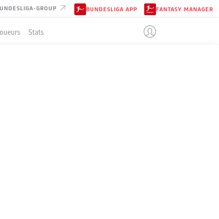
UNDESLIGA-GROUP
BUNDESLIGA APP
FANTASY MANAGER
Joueurs
Stats
ENT
M
G-N-P
B
+/-
Pts
34
28-6-0
89:24
+65
90
34
23-4-7
78:39
+39
73