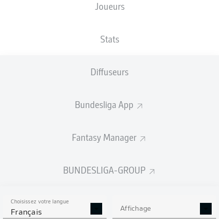
Joueurs
XBUTS
Stats
2
2
2.11
Diffuseurs
1.29
Bundesliga App
Fantasy Manager
Goals
BUNDESLIGA-GROUP
PASSES RÉUSSIES
Choisissez votre langue
544
530
Affichage
Français
Précision
86 %
83 %