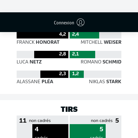
EFFICACITÉ DES PASSES
Connexion
4,2
2,4
FRANCK
HONORAT
MITCHELL
WEISER
2,8
2,1
LUCA
NETZ
ROMANO
SCHMID
2,3
1,2
ALASSANE
PLÉA
NIKLAS
STARK
TIRS
11
5
non cadrés
non cadrés
4
5