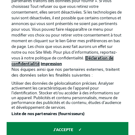
partenaires traitons des données pour fournir ». Si vous
services
choisissez Tout refuser ou que vous retirez votre
consentement, elles seront désactivées. Si les technologies de
Mentions Légales
Gérer mes préférences
suivi sont désactivées, il est possible que certains contenus et
Déclaration de
Diffuseurs
annonces qui vous sont présentés ne soient pas pertinents
pour vous. Vous pouvez faire réapparaître ce menu pour
confidentialité
modifier vos choix ou pour retirer votre consentement à tout
moment en cliquant sur le lien Gérer mes préférences en bas
Travaux
Contact
de page. Les choix que vous avez fait aurons un effet sur
Impression
Joueurs
notre ou nos Site Web. Pour plus d’informations, reportez-
vous à notre politique de confidentialité.
Déclaration de
confidentialité
Impression
Nos équipes ainsi que nos partenaires externes, traitent
des données selon les finalités suivantes :
Utiliser des données de géolocalisation précises. Analyser
activement les caractéristiques de l’appareil pour
l’identification. Stocker et/ou accéder à des informations sur
un appareil. Publicités et contenu personnalisés, mesure de
performance des publicités et du contenu, études d’audience
et développement de services.
© 2026 Bundesliga-Gruppe GmbH
Liste de nos partenaires (fournisseurs)
Choisissez votre langue
J'ACCEPTE
Français