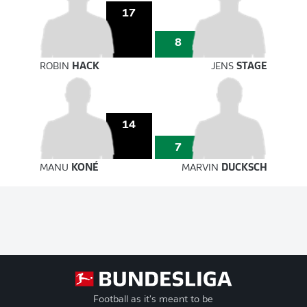
17
8
ROBIN
HACK
JENS
STAGE
14
7
MANU
KONÉ
MARVIN
DUCKSCH
Football as it's meant to be