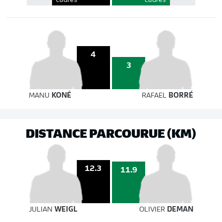
cadrés
cadrés
4
3
MANU
KONÉ
RAFAEL
BORRÉ
DISTANCE PARCOURUE (KM)
12.3
11.9
JULIAN
WEIGL
OLIVIER
DEMAN