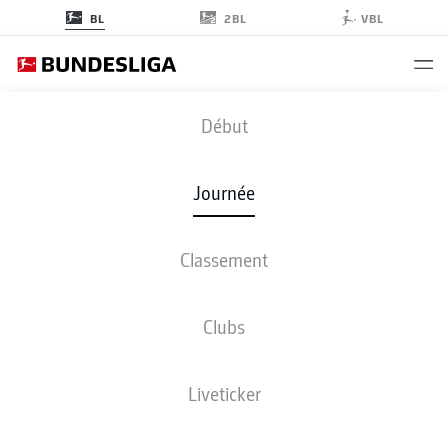
2BL
BL
VBL
BMG
-
SVW
Début
BMG
SVW
2
2
Journée
Classement
EN DIRECT
COMPOSITIONS
STATISTIQUES
CLASSEMENT
Clubs
Liveticker