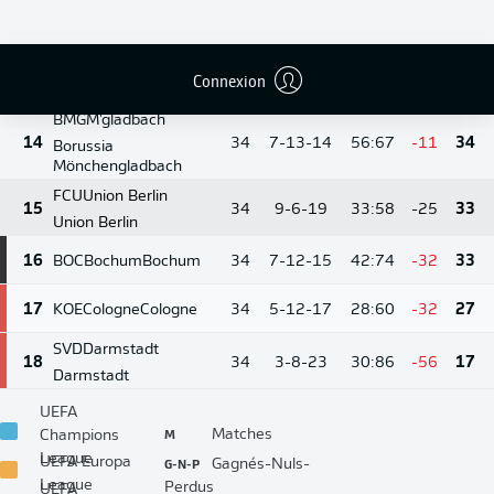
WOB
Wolfsburg
12
34
10-7-17
41:56
-15
37
Wolfsburg
Connexion
13
M05
Mainz
Mainz
34
7-14-13
39:51
-12
35
BMG
M'gladbach
14
34
7-13-14
56:67
-11
34
Borussia
Mönchengladbach
FCU
Union Berlin
15
34
9-6-19
33:58
-25
33
Union Berlin
16
BOC
Bochum
Bochum
34
7-12-15
42:74
-32
33
17
KOE
Cologne
Cologne
34
5-12-17
28:60
-32
27
SVD
Darmstadt
18
34
3-8-23
30:86
-56
17
Darmstadt
UEFA
M
Matches
Champions
League
G-N-P
UEFA Europa
Gagnés-Nuls-
League
Perdus
UEFA