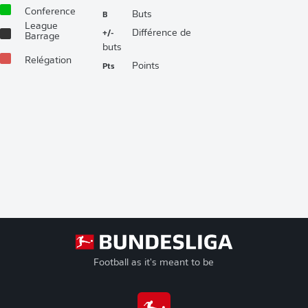
Conference
B
Buts
League
+/-
Différence de
Barrage
buts
Relégation
Pts
Points
Football as it's meant to be