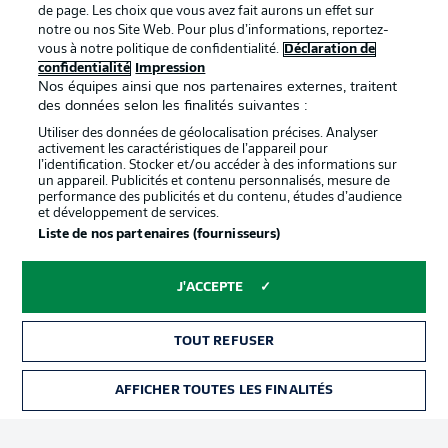
de page. Les choix que vous avez fait aurons un effet sur
Déclaration de
Diffuseurs
notre ou nos Site Web. Pour plus d’informations, reportez-
vous à notre politique de confidentialité.
Déclaration de
confidentialité
confidentialité
Impression
Travaux
Contact
Nos équipes ainsi que nos partenaires externes, traitent
des données selon les finalités suivantes :
Impression
Joueurs
Utiliser des données de géolocalisation précises. Analyser
activement les caractéristiques de l’appareil pour
l’identification. Stocker et/ou accéder à des informations sur
un appareil. Publicités et contenu personnalisés, mesure de
performance des publicités et du contenu, études d’audience
et développement de services.
Liste de nos partenaires (fournisseurs)
J'ACCEPTE
© 2026 Bundesliga-Gruppe GmbH
TOUT REFUSER
Choisissez votre langue
Français
AFFICHER TOUTES LES FINALITÉS