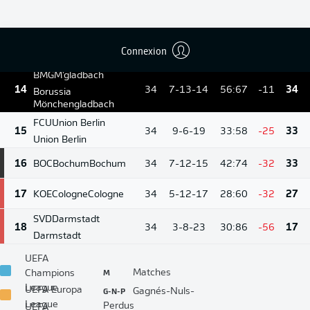
WOB
Wolfsburg
12
34
10-7-17
41:56
-15
37
Wolfsburg
Connexion
13
M05
Mainz
Mainz
34
7-14-13
39:51
-12
35
BMG
M'gladbach
14
34
7-13-14
56:67
-11
34
Borussia
Mönchengladbach
FCU
Union Berlin
15
34
9-6-19
33:58
-25
33
Union Berlin
16
BOC
Bochum
Bochum
34
7-12-15
42:74
-32
33
17
KOE
Cologne
Cologne
34
5-12-17
28:60
-32
27
SVD
Darmstadt
18
34
3-8-23
30:86
-56
17
Darmstadt
UEFA
M
Matches
Champions
League
G-N-P
UEFA Europa
Gagnés-Nuls-
League
Perdus
UEFA