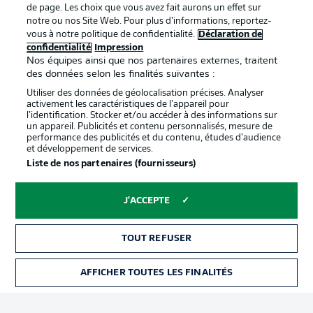
de page. Les choix que vous avez fait aurons un effet sur
Déclaration de
Diffuseurs
notre ou nos Site Web. Pour plus d’informations, reportez-
vous à notre politique de confidentialité.
Déclaration de
confidentialité
confidentialité
Impression
Travaux
Contact
Nos équipes ainsi que nos partenaires externes, traitent
des données selon les finalités suivantes :
Impression
Joueurs
Utiliser des données de géolocalisation précises. Analyser
activement les caractéristiques de l’appareil pour
l’identification. Stocker et/ou accéder à des informations sur
un appareil. Publicités et contenu personnalisés, mesure de
performance des publicités et du contenu, études d’audience
et développement de services.
Liste de nos partenaires (fournisseurs)
J'ACCEPTE
© 2026 Bundesliga-Gruppe GmbH
TOUT REFUSER
Choisissez votre langue
Français
AFFICHER TOUTES LES FINALITÉS