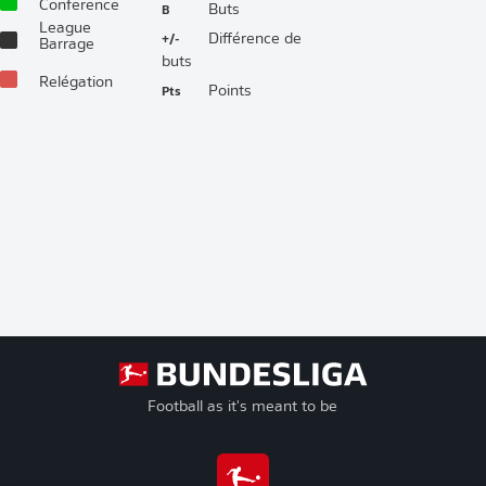
Conference
B
Buts
League
+/-
Différence de
Barrage
buts
Relégation
Pts
Points
Football as it's meant to be