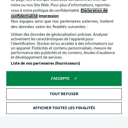
Déclaration de
Diffuseurs
notre ou nos Site Web. Pour plus d’informations, reportez-
vous à notre politique de confidentialité.
Déclaration de
confidentialité
confidentialité
Impression
Nos équipes ainsi que nos partenaires externes, traitent
Travaux
Contact
des données selon les finalités suivantes :
Impression
Joueurs
Utiliser des données de géolocalisation précises. Analyser
activement les caractéristiques de l’appareil pour
l’identification. Stocker et/ou accéder à des informations sur
un appareil. Publicités et contenu personnalisés, mesure de
performance des publicités et du contenu, études d’audience
et développement de services.
Liste de nos partenaires (fournisseurs)
J'ACCEPTE
© 2026 Bundesliga-Gruppe GmbH
TOUT REFUSER
Choisissez votre langue
AFFICHER TOUTES LES FINALITÉS
Français
Affichage