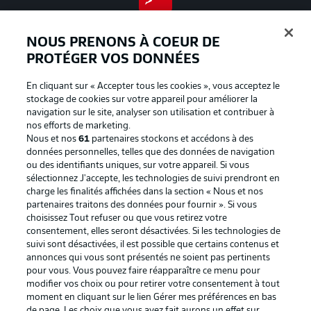
BUNDESLIGA APP
NOUS PRENONS À COEUR DE
PROTÉGER VOS DONNÉES
En cliquant sur « Accepter tous les cookies », vous acceptez le
Proposé par
stockage de cookies sur votre appareil pour améliorer la
navigation sur le site, analyser son utilisation et contribuer à
nos efforts de marketing.
Nous et nos
61
partenaires stockons et accédons à des
données personnelles, telles que des données de navigation
ou des identifiants uniques, sur votre appareil. Si vous
sélectionnez J'accepte, les technologies de suivi prendront en
charge les finalités affichées dans la section « Nous et nos
partenaires traitons des données pour fournir ». Si vous
choisissez Tout refuser ou que vous retirez votre
consentement, elles seront désactivées. Si les technologies de
suivi sont désactivées, il est possible que certains contenus et
La publicité
Conditions d’utilisation des
annonces qui vous sont présentés ne soient pas pertinents
pour vous. Vous pouvez faire réapparaître ce menu pour
services
modifier vos choix ou pour retirer votre consentement à tout
moment en cliquant sur le lien Gérer mes préférences en bas
Mentions Légales
Gérer mes préférences
de page. Les choix que vous avez fait aurons un effet sur