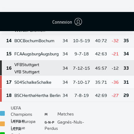
12
TSG
Hoffenheim
12
34
10-6-18
48:57
-9
36
Hoffenheim
Connexion
SVW
Bremen
13
34
10-6-18
51:64
-13
36
Werder Bremen
14
BOC
Bochum
Bochum
34
10-5-19
40:72
-32
35
15
FCA
Augsburg
Augsburg
34
9-7-18
42:63
-21
34
VFB
Stuttgart
16
34
7-12-15
45:57
-12
33
VfB Stuttgart
17
S04
Schalke
Schalke
34
7-10-17
35:71
-36
31
18
BSC
Hertha
Hertha Berlin
34
7-8-19
42:69
-27
29
UEFA
M
Matches
Champions
League
G-N-P
UEFA Europa
Gagnés-Nuls-
League
Perdus
UEFA