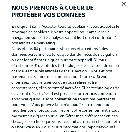
NOUS PRENONS À COEUR DE
PROTÉGER VOS DONNÉES
En cliquant sur « Accepter tous les cookies », vous acceptez le
stockage de cookies sur votre appareil pour améliorer la
navigation sur le site, analyser son utilisation et contribuer à
nos efforts de marketing.
Nous et nos
61
partenaires stockons et accédons à des
données personnelles, telles que des données de navigation
ou des identifiants uniques, sur votre appareil. Si vous
La publicité
Conditions d’utilisation des
sélectionnez J'accepte, les technologies de suivi prendront en
charge les finalités affichées dans la section « Nous et nos
services
partenaires traitons des données pour fournir ». Si vous
Mentions Légales
Gérer mes préférences
choisissez Tout refuser ou que vous retirez votre
consentement, elles seront désactivées. Si les technologies de
Déclaration de
Diffuseurs
suivi sont désactivées, il est possible que certains contenus et
annonces qui vous sont présentés ne soient pas pertinents
confidentialité
pour vous. Vous pouvez faire réapparaître ce menu pour
Travaux
Contact
modifier vos choix ou pour retirer votre consentement à tout
moment en cliquant sur le lien Gérer mes préférences en bas
Impression
Joueurs
de page. Les choix que vous avez fait aurons un effet sur notre
ou nos Site Web. Pour plus d’informations, reportez-vous à