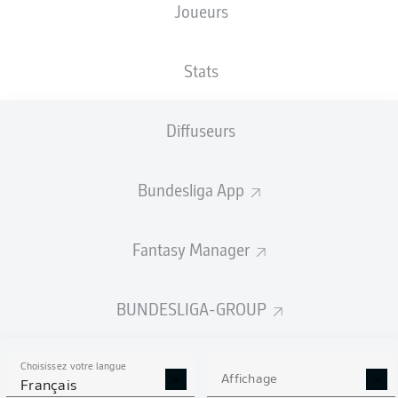
Joueurs
Simon Terodde
Stats
Florent Mollet
Marius Bülter
Dominick Drexler
Diffuseurs
Bundesliga App
Alex Kral
Tom Krauß
Fantasy Manager
Thomas Ouwejan
Maya Yoshida
Leo Greiml
Cédric Brunner
BUNDESLIGA-GROUP
Choisissez votre langue
Alexander Schwolow
Affichage
Français