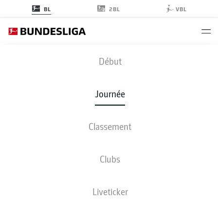
2BL
BL
VBL
S04
-
TSG
Début
S04
TSG
0
3
Journée
Classement
EN DIRECT
COMPOSITIONS
STATISTIQUES
CLASSEMENT
Clubs
4-2-3-1
3-3-2-2
Liveticker
LES ONZE DE DÉPART
SCHALKE