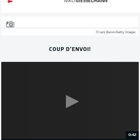
NIKO
GIESSELMANN
© Lars Baron/Getty Images
COUP D’ENVOI!
0:42