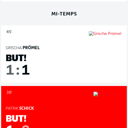
MI-TEMPS
45'
GRISCHA
PRÖMEL
BUT!
1
:
1
38'
PATRIK
SCHICK
BUT!