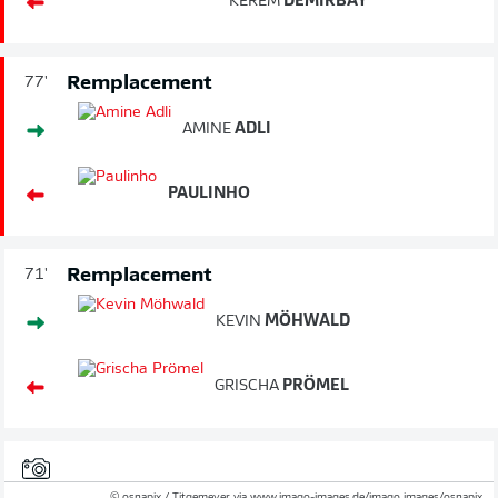
KEREM
DEMIRBAY
Remplacement
77'
AMINE
ADLI
PAULINHO
Remplacement
71'
KEVIN
MÖHWALD
GRISCHA
PRÖMEL
© osnapix / Titgemeyer via www.imago-images.de/imago images/osnapix