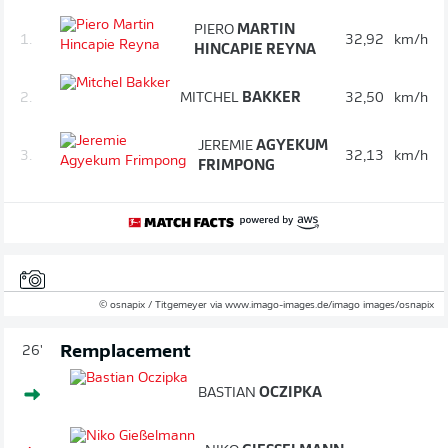
PIERO
MARTIN
1.
32,92
km/h
HINCAPIE REYNA
2.
MITCHEL
BAKKER
32,50
km/h
JEREMIE
AGYEKUM
3.
32,13
km/h
FRIMPONG
© osnapix / Titgemeyer via www.imago-images.de/imago images/osnapix
Remplacement
26'
BASTIAN
OCZIPKA