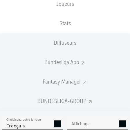
Joueurs
Stats
Diffuseurs
J. Tah
84'
50'
G. Prömel
Bundesliga App
45'
G. Prömel
P. Schick
38'
Fantasy Manager
BayArena
D. Jöllenbeck
BUNDESLIGA-GROUP
Choisissez votre langue
Affichage
Publicité
Français