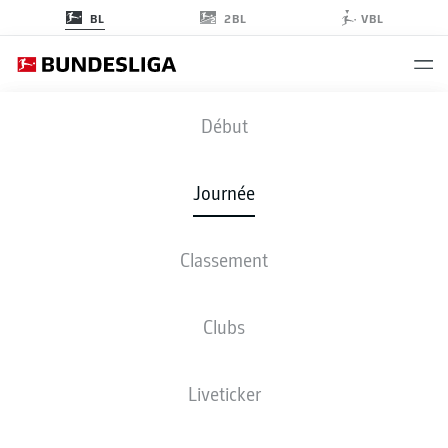
2BL
BL
VBL
B04
-
FCU
Début
B04
FCU
2
2
Journée
Classement
EN DIRECT
COMPOSITIONS
STATISTIQUES
CLASSEMENT
Clubs
Liveticker