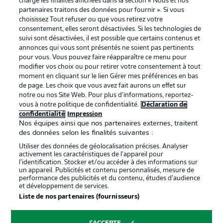
charge les finalités affichées dans la section « Nous et nos
partenaires traitons des données pour fournir ». Si vous
services
choisissez Tout refuser ou que vous retirez votre
consentement, elles seront désactivées. Si les technologies de
Mentions Légales
Gérer mes préférences
suivi sont désactivées, il est possible que certains contenus et
Déclaration de
Diffuseurs
annonces qui vous sont présentés ne soient pas pertinents
pour vous. Vous pouvez faire réapparaître ce menu pour
confidentialité
modifier vos choix ou pour retirer votre consentement à tout
moment en cliquant sur le lien Gérer mes préférences en bas
Travaux
Contact
de page. Les choix que vous avez fait aurons un effet sur
Impression
Joueurs
notre ou nos Site Web. Pour plus d’informations, reportez-
vous à notre politique de confidentialité.
Déclaration de
confidentialité
Impression
Nos équipes ainsi que nos partenaires externes, traitent
des données selon les finalités suivantes :
Utiliser des données de géolocalisation précises. Analyser
activement les caractéristiques de l’appareil pour
l’identification. Stocker et/ou accéder à des informations sur
un appareil. Publicités et contenu personnalisés, mesure de
performance des publicités et du contenu, études d’audience
et développement de services.
© 2026 Bundesliga-Gruppe GmbH
Liste de nos partenaires (fournisseurs)
Choisissez votre langue