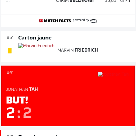
3.
KARIM
BELLARABI
33,83
km/h
Carton jaune
85'
MARVIN
FRIEDRICH
84'
JONATHAN
TAH
BUT!
2
:
2