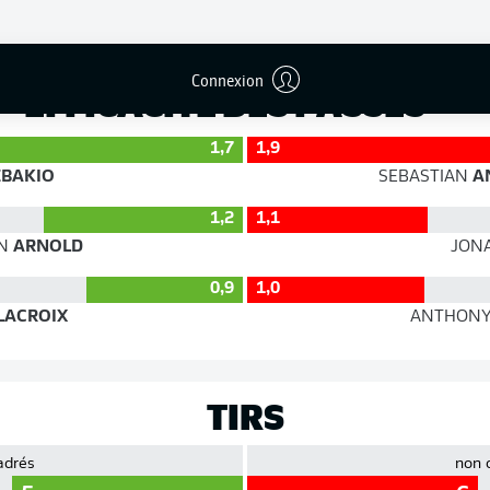
Précision
Connexion
EFFICACITÉ DES PASSES
1,7
1,9
BAKIO
SEBASTIAN
A
1,2
1,1
N
ARNOLD
JON
0,9
1,0
LACROIX
ANTHON
TIRS
adrés
non 