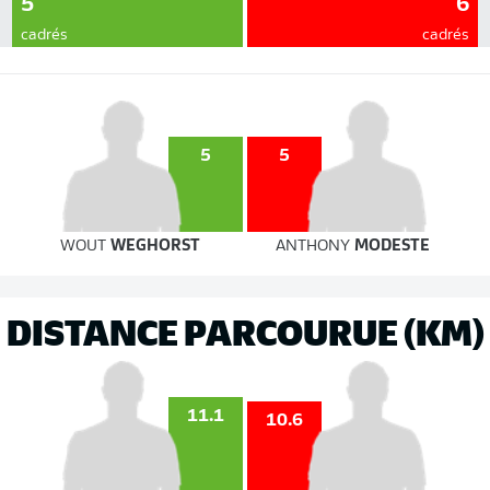
5
6
cadrés
cadrés
5
5
WOUT
WEGHORST
ANTHONY
MODESTE
DISTANCE PARCOURUE (KM)
11.1
10.6