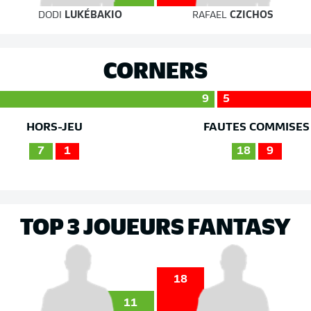
DODI
LUKÉBAKIO
RAFAEL
CZICHOS
CORNERS
9
5
HORS-JEU
FAUTES COMMISES
7
1
18
9
TOP 3 JOUEURS FANTASY
18
11