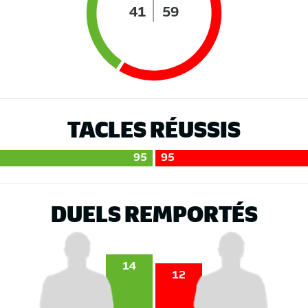
41
59
TACLES RÉUSSIS
95
95
DUELS REMPORTÉS
14
12