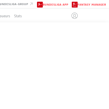
UNDESLIGA-GROUP
BUNDESLIGA APP
FANTASY MANAGER
Joueurs
Stats
ENT