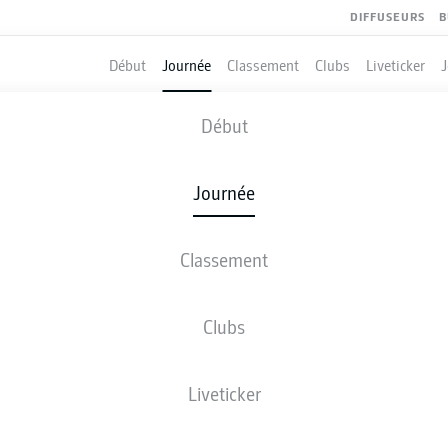
DIFFUSEURS
B
Début
Journée
Classement
Clubs
Liveticker
WOLFSBURG
-
COLOGNE
Début
WOB
KOE
2
3
Journée
Classement
 DIRECT
COMPOSITIONS
STATISTIQUES
CLASSEM
Clubs
Liveticker