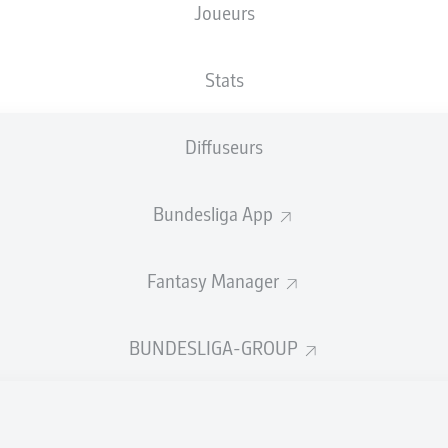
Joueurs
XBUTS
Stats
3.85
Diffuseurs
3
2
2.27
Bundesliga App
Fantasy Manager
Goals
BUNDESLIGA-GROUP
PASSES RÉUSSIES
258
418