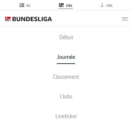
2BL
BL
VBL
SVD
-
STP
Début
Journée
Classement
EN DIRECT
COMPOSITIONS
STATISTIQUES
CLASSEMENT
Clubs
Liveticker