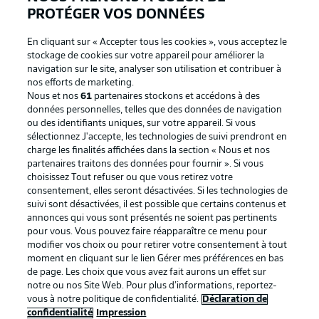
PROTÉGER VOS DONNÉES
En cliquant sur « Accepter tous les cookies », vous acceptez le
stockage de cookies sur votre appareil pour améliorer la
navigation sur le site, analyser son utilisation et contribuer à
nos efforts de marketing.
Nous et nos
61
partenaires stockons et accédons à des
données personnelles, telles que des données de navigation
ou des identifiants uniques, sur votre appareil. Si vous
sélectionnez J'accepte, les technologies de suivi prendront en
La publicité
Conditions d’utilisation des
charge les finalités affichées dans la section « Nous et nos
partenaires traitons des données pour fournir ». Si vous
services
choisissez Tout refuser ou que vous retirez votre
consentement, elles seront désactivées. Si les technologies de
Mentions Légales
Gérer mes préférences
suivi sont désactivées, il est possible que certains contenus et
Déclaration de
Diffuseurs
annonces qui vous sont présentés ne soient pas pertinents
pour vous. Vous pouvez faire réapparaître ce menu pour
confidentialité
modifier vos choix ou pour retirer votre consentement à tout
moment en cliquant sur le lien Gérer mes préférences en bas
Travaux
Contact
de page. Les choix que vous avez fait aurons un effet sur
Impression
Joueurs
notre ou nos Site Web. Pour plus d’informations, reportez-
vous à notre politique de confidentialité.
Déclaration de
confidentialité
Impression