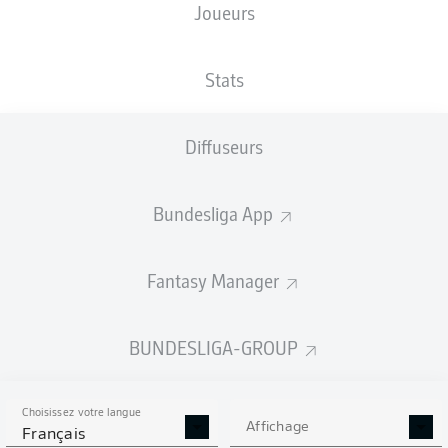
Joueurs
XBUTS
Stats
Diffuseurs
Bundesliga App
Fantasy Manager
Goals
BUNDESLIGA-GROUP
PASSES RÉUSSIES
Choisissez votre langue
0
0
Affichage
Français
Précision
0 %
0 %