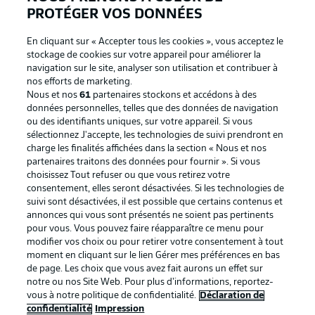
PROTÉGER VOS DONNÉES
En cliquant sur « Accepter tous les cookies », vous acceptez le
stockage de cookies sur votre appareil pour améliorer la
navigation sur le site, analyser son utilisation et contribuer à
nos efforts de marketing.
Nous et nos
61
partenaires stockons et accédons à des
données personnelles, telles que des données de navigation
ou des identifiants uniques, sur votre appareil. Si vous
sélectionnez J'accepte, les technologies de suivi prendront en
La publicité
Conditions d’utilisation des
charge les finalités affichées dans la section « Nous et nos
partenaires traitons des données pour fournir ». Si vous
services
choisissez Tout refuser ou que vous retirez votre
consentement, elles seront désactivées. Si les technologies de
Mentions Légales
Gérer mes préférences
suivi sont désactivées, il est possible que certains contenus et
Déclaration de
Diffuseurs
annonces qui vous sont présentés ne soient pas pertinents
pour vous. Vous pouvez faire réapparaître ce menu pour
confidentialité
modifier vos choix ou pour retirer votre consentement à tout
moment en cliquant sur le lien Gérer mes préférences en bas
Travaux
Contact
de page. Les choix que vous avez fait aurons un effet sur
Impression
Joueurs
notre ou nos Site Web. Pour plus d’informations, reportez-
vous à notre politique de confidentialité.
Déclaration de
confidentialité
Impression