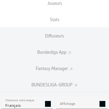
Joueurs
XBUTS
Stats
Diffuseurs
Bundesliga App
Fantasy Manager
Goals
BUNDESLIGA-GROUP
PASSES RÉUSSIES
Choisissez votre langue
0
0
Affichage
Français
Précision
0 %
0 %