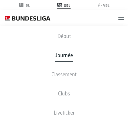
2BL
BL
VBL
WOB
-
SVD
Début
Journée
Classement
EN DIRECT
COMPOSITIONS
STATISTIQUES
CLASSEMENT
Clubs
Liveticker