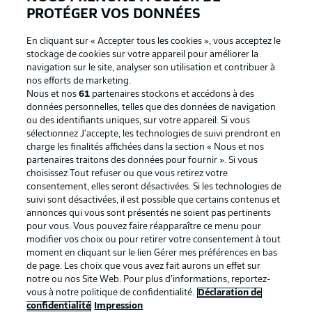
PROTÉGER VOS DONNÉES
En cliquant sur « Accepter tous les cookies », vous acceptez le
stockage de cookies sur votre appareil pour améliorer la
navigation sur le site, analyser son utilisation et contribuer à
nos efforts de marketing.
Nous et nos
61
partenaires stockons et accédons à des
données personnelles, telles que des données de navigation
ou des identifiants uniques, sur votre appareil. Si vous
sélectionnez J'accepte, les technologies de suivi prendront en
La publicité
Conditions d’utilisation des
charge les finalités affichées dans la section « Nous et nos
partenaires traitons des données pour fournir ». Si vous
services
choisissez Tout refuser ou que vous retirez votre
consentement, elles seront désactivées. Si les technologies de
Mentions Légales
Gérer mes préférences
suivi sont désactivées, il est possible que certains contenus et
Déclaration de
Diffuseurs
annonces qui vous sont présentés ne soient pas pertinents
pour vous. Vous pouvez faire réapparaître ce menu pour
confidentialité
modifier vos choix ou pour retirer votre consentement à tout
moment en cliquant sur le lien Gérer mes préférences en bas
Travaux
Contact
de page. Les choix que vous avez fait aurons un effet sur
Impression
Joueurs
notre ou nos Site Web. Pour plus d’informations, reportez-
vous à notre politique de confidentialité.
Déclaration de
confidentialité
Impression