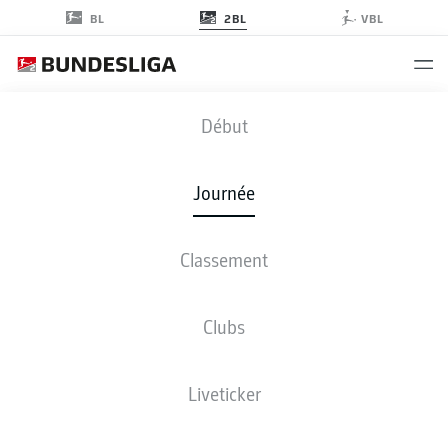
2BL
BL
VBL
SGD
-
BSC
Début
Journée
Classement
EN DIRECT
COMPOSITIONS
STATISTIQUES
CLASSEMENT
Clubs
Liveticker