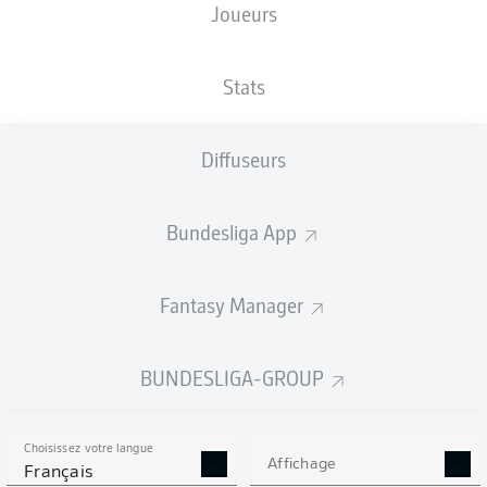
Joueurs
XBUTS
Stats
Diffuseurs
Bundesliga App
Fantasy Manager
Goals
BUNDESLIGA-GROUP
PASSES RÉUSSIES
Choisissez votre langue
0
0
Affichage
Français
Précision
0 %
0 %