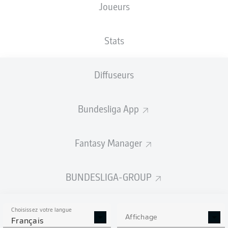
Joueurs
XBUTS
Stats
Diffuseurs
Bundesliga App
Fantasy Manager
Goals
BUNDESLIGA-GROUP
PASSES RÉUSSIES
Choisissez votre langue
0
0
Affichage
Français
Précision
0 %
0 %