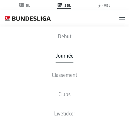
2BL
BL
VBL
H96
-
BOC
Début
Journée
Classement
EN DIRECT
COMPOSITIONS
STATISTIQUES
CLASSEMENT
Clubs
Liveticker