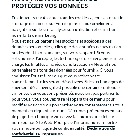
PROTÉGER VOS DONNÉES
En cliquant sur « Accepter tous les cookies », vous acceptez le
stockage de cookies sur votre appareil pour améliorer la
navigation sur le site, analyser son utilisation et contribuer à
nos efforts de marketing.
Nous et nos
61
partenaires stockons et accédons à des
données personnelles, telles que des données de navigation
ou des identifiants uniques, sur votre appareil. Si vous
sélectionnez J'accepte, les technologies de suivi prendront en
La publicité
Conditions d’utilisation des
charge les finalités affichées dans la section « Nous et nos
partenaires traitons des données pour fournir ». Si vous
services
choisissez Tout refuser ou que vous retirez votre
consentement, elles seront désactivées. Si les technologies de
Mentions Légales
Gérer mes préférences
suivi sont désactivées, il est possible que certains contenus et
Déclaration de
Diffuseurs
annonces qui vous sont présentés ne soient pas pertinents
pour vous. Vous pouvez faire réapparaître ce menu pour
confidentialité
modifier vos choix ou pour retirer votre consentement à tout
moment en cliquant sur le lien Gérer mes préférences en bas
Travaux
Contact
de page. Les choix que vous avez fait aurons un effet sur
Impression
Joueurs
notre ou nos Site Web. Pour plus d’informations, reportez-
vous à notre politique de confidentialité.
Déclaration de
confidentialité
Impression