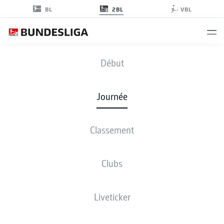
2BL
BL
VBL
FCE
-
STP
Début
Journée
Classement
EN DIRECT
COMPOSITIONS
STATISTIQUES
CLASSEMENT
Clubs
dim., 20.09.2026
11:30 AM
Liveticker
LEAG Energie Stadion