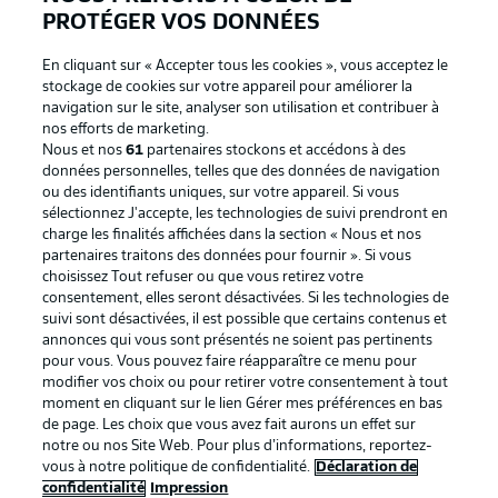
PROTÉGER VOS DONNÉES
En cliquant sur « Accepter tous les cookies », vous acceptez le
stockage de cookies sur votre appareil pour améliorer la
navigation sur le site, analyser son utilisation et contribuer à
nos efforts de marketing.
Nous et nos
61
partenaires stockons et accédons à des
données personnelles, telles que des données de navigation
ou des identifiants uniques, sur votre appareil. Si vous
sélectionnez J'accepte, les technologies de suivi prendront en
La publicité
Conditions d’utilisation des
charge les finalités affichées dans la section « Nous et nos
partenaires traitons des données pour fournir ». Si vous
services
choisissez Tout refuser ou que vous retirez votre
consentement, elles seront désactivées. Si les technologies de
Mentions Légales
Gérer mes préférences
suivi sont désactivées, il est possible que certains contenus et
Déclaration de
Diffuseurs
annonces qui vous sont présentés ne soient pas pertinents
pour vous. Vous pouvez faire réapparaître ce menu pour
confidentialité
modifier vos choix ou pour retirer votre consentement à tout
moment en cliquant sur le lien Gérer mes préférences en bas
Travaux
Contact
de page. Les choix que vous avez fait aurons un effet sur
Impression
Joueurs
notre ou nos Site Web. Pour plus d’informations, reportez-
vous à notre politique de confidentialité.
Déclaration de
confidentialité
Impression