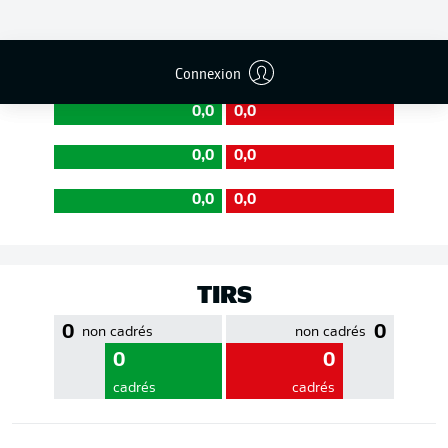
EFFICACITÉ DES PASSES
Connexion
0,0
0,0
0,0
0,0
0,0
0,0
TIRS
0
0
non cadrés
non cadrés
0
0
cadrés
cadrés