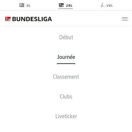
2BL
BL
VBL
SGF
-
FCH
Début
Journée
Classement
EN DIRECT
COMPOSITIONS
STATISTIQUES
CLASSEMENT
Clubs
Liveticker