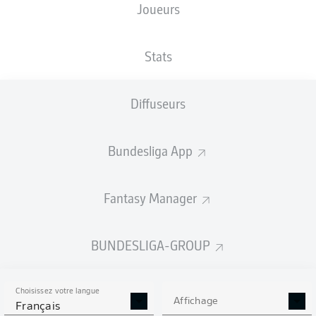
Joueurs
XBUTS
Stats
Diffuseurs
Bundesliga App
Fantasy Manager
Goals
BUNDESLIGA-GROUP
PASSES RÉUSSIES
Choisissez votre langue
0
0
Affichage
Français
Précision
0 %
0 %