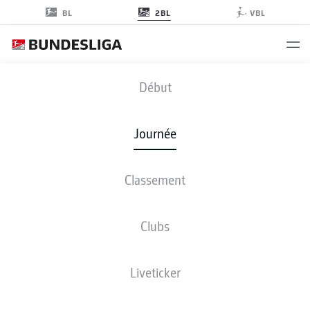
2BL
BL
VBL
KSC
-
SGF
Début
Journée
Classement
EN DIRECT
COMPOSITIONS
STATISTIQUES
CLASSEMENT
Clubs
Liveticker