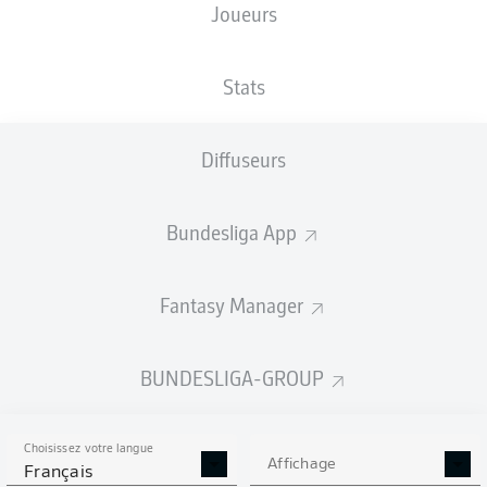
Joueurs
XBUTS
Stats
Diffuseurs
Bundesliga App
Fantasy Manager
Goals
BUNDESLIGA-GROUP
PASSES RÉUSSIES
Choisissez votre langue
0
0
Affichage
Français
Précision
0 %
0 %