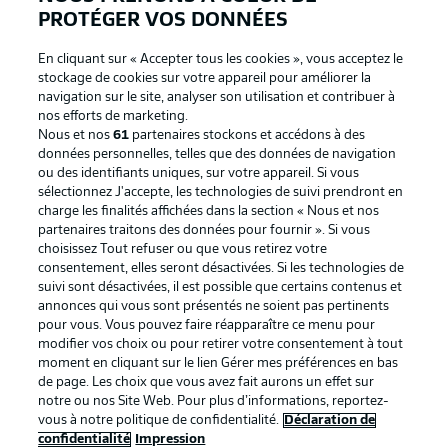
PROTÉGER VOS DONNÉES
En cliquant sur « Accepter tous les cookies », vous acceptez le
stockage de cookies sur votre appareil pour améliorer la
navigation sur le site, analyser son utilisation et contribuer à
nos efforts de marketing.
Nous et nos
61
partenaires stockons et accédons à des
données personnelles, telles que des données de navigation
ou des identifiants uniques, sur votre appareil. Si vous
sélectionnez J'accepte, les technologies de suivi prendront en
La publicité
Conditions d’utilisation des
charge les finalités affichées dans la section « Nous et nos
partenaires traitons des données pour fournir ». Si vous
services
choisissez Tout refuser ou que vous retirez votre
consentement, elles seront désactivées. Si les technologies de
Mentions Légales
Gérer mes préférences
suivi sont désactivées, il est possible que certains contenus et
Déclaration de
Diffuseurs
annonces qui vous sont présentés ne soient pas pertinents
pour vous. Vous pouvez faire réapparaître ce menu pour
confidentialité
modifier vos choix ou pour retirer votre consentement à tout
moment en cliquant sur le lien Gérer mes préférences en bas
Travaux
Contact
de page. Les choix que vous avez fait aurons un effet sur
Impression
Joueurs
notre ou nos Site Web. Pour plus d’informations, reportez-
vous à notre politique de confidentialité.
Déclaration de
confidentialité
Impression