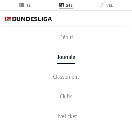
2BL
BL
VBL
FCN
-
BSC
Début
Journée
Classement
EN DIRECT
COMPOSITIONS
STATISTIQUES
CLASSEMENT
Clubs
Liveticker
Revenez plus tard