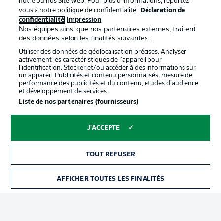
notre ou nos Site Web. Pour plus d’informations, reportez-
vous à notre politique de confidentialité.
Déclaration de
confidentialité
Impression
Proposé par
Nos équipes ainsi que nos partenaires externes, traitent
des données selon les finalités suivantes :
Utiliser des données de géolocalisation précises. Analyser
activement les caractéristiques de l’appareil pour
l’identification. Stocker et/ou accéder à des informations sur
un appareil. Publicités et contenu personnalisés, mesure de
performance des publicités et du contenu, études d’audience
et développement de services.
Liste de nos partenaires (fournisseurs)
J'ACCEPTE
La publicité
Conditions d’utilisation des
services
TOUT REFUSER
Mentions Légales
Gérer mes préférences
AFFICHER TOUTES LES FINALITÉS
BILLETS
Déclaration de
Diffuseurs
confidentialité
Travaux
Contact