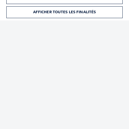
Déclaration de
Diffuseurs
confidentialité
AFFICHER TOUTES LES FINALITÉS
BILLETS
Travaux
Contact
Impression
Joueurs
© 2026 Bundesliga-Gruppe GmbH
Choisissez votre langue
Français
Affichage