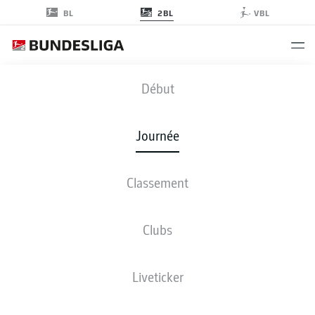
2BL
BL
VBL
EBS
-
FCH
Début
Journée
Classement
EN DIRECT
COMPOSITIONS
STATISTIQUES
CLASSEMENT
Clubs
Liveticker
ven., 14.05.2027 - dim., 16.05.2027
Cette journée n’a pas encore été programmée.