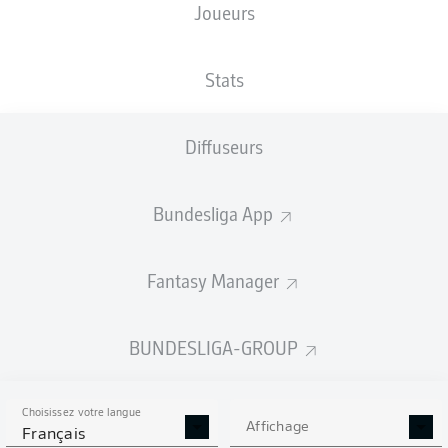
Joueurs
EINTRACHT-STADION
Stats
Diffuseurs
Publicité
Bundesliga App
Aucun contenu ne répond à vos critères pour le moment.
Fantasy Manager
BUNDESLIGA-GROUP
Choisissez votre langue
Affichage
Français