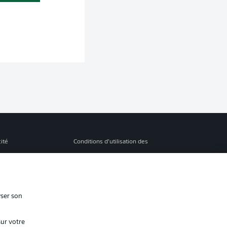
cité
Conditions d’utilisation des
services
s Légales
Gérer mes préférences
ion de confidentialité
Diffuseurs
yser son
Contact
sur votre
ion
Joueurs