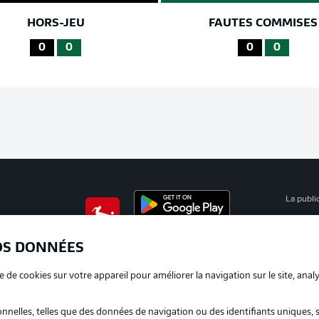
HORS-JEU
FAUTES COMMISES
0
0
0
0
La publi
BUNDESLIGA APP
Mention
OS DONNÉES
Déclarat
e de cookies sur votre appareil pour améliorer la navigation sur le site, anal
Travaux
nelles, telles que des données de navigation ou des identifiants uniques, 
Impress