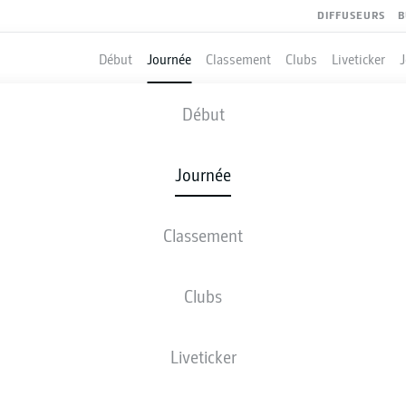
DIFFUSEURS
B
Début
Journée
Classement
Clubs
Liveticker
RMINIA BIELEFELD
-
WOLFSBURG
Début
Journée
Classement
 DIRECT
COMPOSITIONS
STATISTIQUES
CLASSEM
Clubs
Liveticker