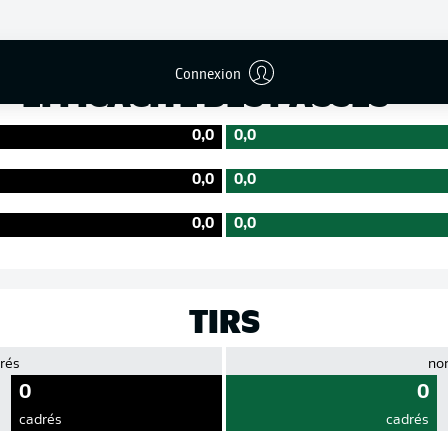
Précision
Connexion
EFFICACITÉ DES PASSES
0,0
0,0
0,0
0,0
0,0
0,0
TIRS
rés
no
0
0
cadrés
cadrés