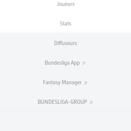
Joueurs
XBUTS
Stats
Diffuseurs
Bundesliga App
Fantasy Manager
Goals
BUNDESLIGA-GROUP
PASSES RÉUSSIES
0
0