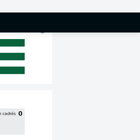
0 %
0
n cadrés