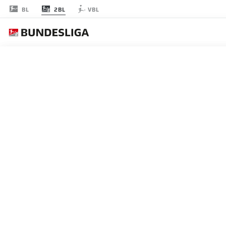
2BL
BL
VBL
A
JOURNÉE 33
EN