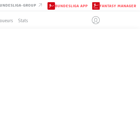
UNDESLIGA-GROUP
BUNDESLIGA APP
FANTASY MANAGER
Joueurs
Stats
ENT