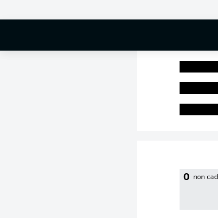
0 %
0
non cad