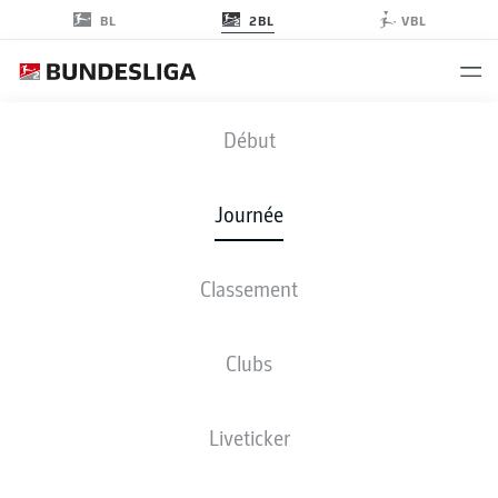
2BL
BL
VBL
FCK
-
H96
Début
Journée
Classement
EN DIRECT
COMPOSITIONS
STATISTIQUES
CLASSEMENT
Clubs
Liveticker