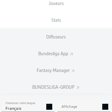
Joueurs
XBUTS
Stats
Diffuseurs
Bundesliga App
Fantasy Manager
Goals
BUNDESLIGA-GROUP
PASSES RÉUSSIES
Choisissez votre langue
0
0
Affichage
Français
Précision
0 %
0 %