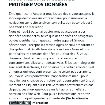
PROTÉGER VOS DONNÉES
En cliquant sur « Accepter tous les cookies », vous acceptez le
stockage de cookies sur votre appareil pour améliorer la
navigation sur le site, analyser son utilisation et contribuer à
nos efforts de marketing.
Nous et nos
61
partenaires stockons et accédons à des
données personnelles, telles que des données de navigation
ou des identifiants uniques, sur votre appareil. Si vous
sélectionnez J'accepte, les technologies de suivi prendront en
La publicité
Conditions d’utilisation des
charge les finalités affichées dans la section « Nous et nos
partenaires traitons des données pour fournir ». Si vous
services
choisissez Tout refuser ou que vous retirez votre
consentement, elles seront désactivées. Si les technologies de
Mentions Légales
Gérer mes préférences
suivi sont désactivées, il est possible que certains contenus et
Déclaration de
Diffuseurs
annonces qui vous sont présentés ne soient pas pertinents
pour vous. Vous pouvez faire réapparaître ce menu pour
confidentialité
modifier vos choix ou pour retirer votre consentement à tout
moment en cliquant sur le lien Gérer mes préférences en bas
Travaux
Contact
de page. Les choix que vous avez fait aurons un effet sur
Impression
Joueurs
notre ou nos Site Web. Pour plus d’informations, reportez-
vous à notre politique de confidentialité.
Déclaration de
confidentialité
Impression