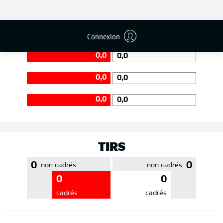
EFFICACITÉ DES PASSES
Connexion
0,0
0,0
0,0
0,0
0,0
0,0
TIRS
0
0
non cadrés
non cadrés
0
0
cadrés
cadrés