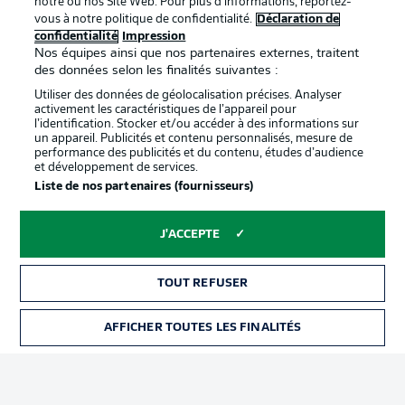
notre ou nos Site Web. Pour plus d’informations, reportez-
vous à notre politique de confidentialité.
Déclaration de
confidentialité
Impression
Proposé par
Nos équipes ainsi que nos partenaires externes, traitent
des données selon les finalités suivantes :
Utiliser des données de géolocalisation précises. Analyser
activement les caractéristiques de l’appareil pour
l’identification. Stocker et/ou accéder à des informations sur
un appareil. Publicités et contenu personnalisés, mesure de
performance des publicités et du contenu, études d’audience
et développement de services.
Liste de nos partenaires (fournisseurs)
J'ACCEPTE
La publicité
Conditions d’utilisation des
services
TOUT REFUSER
Mentions Légales
Gérer mes préférences
AFFICHER TOUTES LES FINALITÉS
BILLETS
Déclaration de
Diffuseurs
confidentialité
Travaux
Contact