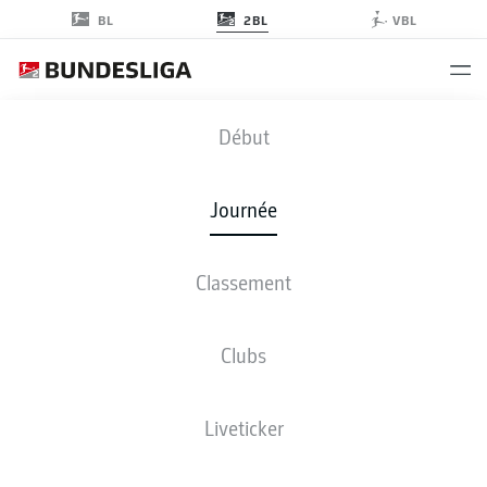
2BL
BL
VBL
WOB
-
SGF
Début
Journée
Classement
EN DIRECT
COMPOSITIONS
STATISTIQUES
CLASSEMENT
Clubs
Liveticker
Revenez plus tard