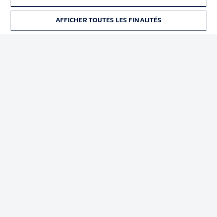
Déclaration de
Diffuseurs
confidentialité
AFFICHER TOUTES LES FINALITÉS
BILLETS
Travaux
Contact
Impression
Joueurs
© 2026 Bundesliga-Gruppe GmbH
Choisissez votre langue
Français
Affichage