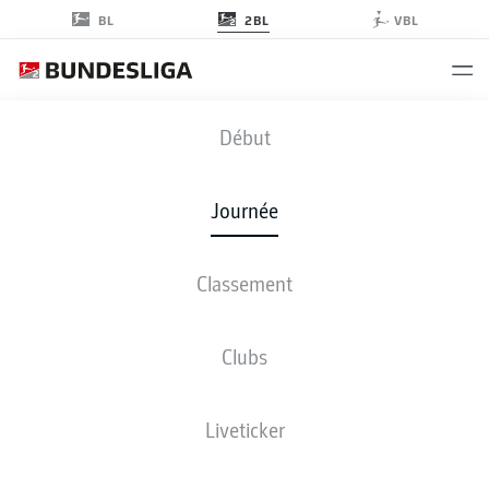
2BL
BL
VBL
KSC
-
EBS
Début
Journée
Classement
EN DIRECT
COMPOSITIONS
STATISTIQUES
CLASSEMENT
Clubs
Liveticker
ven., 07.05.2027 - dim., 09.05.2027
Cette journée n’a pas encore été programmée.