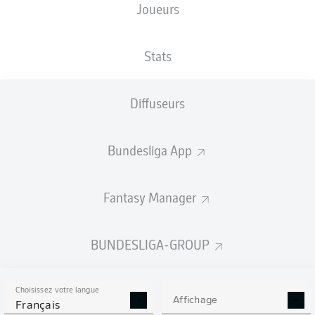
Joueurs
BBBank Wildpark
Stats
Diffuseurs
Publicité
Bundesliga App
Aucun contenu ne répond à vos critères pour le moment.
Fantasy Manager
BUNDESLIGA-GROUP
Choisissez votre langue
Affichage
Français