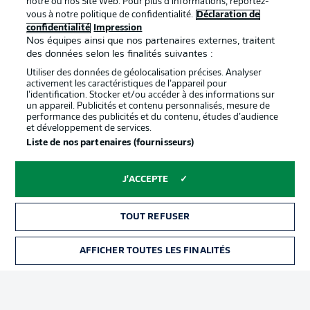
notre ou nos Site Web. Pour plus d’informations, reportez-
vous à notre politique de confidentialité.
Déclaration de
confidentialité
Impression
Proposé par
Nos équipes ainsi que nos partenaires externes, traitent
des données selon les finalités suivantes :
Utiliser des données de géolocalisation précises. Analyser
activement les caractéristiques de l’appareil pour
l’identification. Stocker et/ou accéder à des informations sur
un appareil. Publicités et contenu personnalisés, mesure de
performance des publicités et du contenu, études d’audience
et développement de services.
Liste de nos partenaires (fournisseurs)
J'ACCEPTE
La publicité
Conditions d’utilisation des
services
TOUT REFUSER
Mentions Légales
Gérer mes préférences
AFFICHER TOUTES LES FINALITÉS
BILLETS
Déclaration de
Diffuseurs
confidentialité
Travaux
Contact