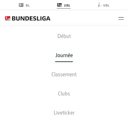
2BL
BL
VBL
FCN
-
FCM
Début
Journée
Classement
EN DIRECT
COMPOSITIONS
STATISTIQUES
CLASSEMENT
Clubs
Liveticker
Revenez plus tard