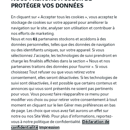
PROTÉGER VOS DONNÉES
En cliquant sur « Accepter tous les cookies », vous acceptez le
stockage de cookies sur votre appareil pour améliorer la
navigation sur le site, analyser son utilisation et contribuer à
nos efforts de marketing.
Nous et nos
61
partenaires stockons et accédons à des
données personnelles, telles que des données de navigation
ou des identifiants uniques, sur votre appareil. Si vous
sélectionnez J'accepte, les technologies de suivi prendront en
La publicité
Conditions d’utilisation des
charge les finalités affichées dans la section « Nous et nos
partenaires traitons des données pour fournir ». Si vous
services
choisissez Tout refuser ou que vous retirez votre
consentement, elles seront désactivées. Si les technologies de
Mentions Légales
Gérer mes préférences
suivi sont désactivées, il est possible que certains contenus et
Déclaration de
Diffuseurs
annonces qui vous sont présentés ne soient pas pertinents
pour vous. Vous pouvez faire réapparaître ce menu pour
confidentialité
modifier vos choix ou pour retirer votre consentement à tout
moment en cliquant sur le lien Gérer mes préférences en bas
Travaux
Contact
de page. Les choix que vous avez fait aurons un effet sur
Impression
Joueurs
notre ou nos Site Web. Pour plus d’informations, reportez-
vous à notre politique de confidentialité.
Déclaration de
confidentialité
Impression