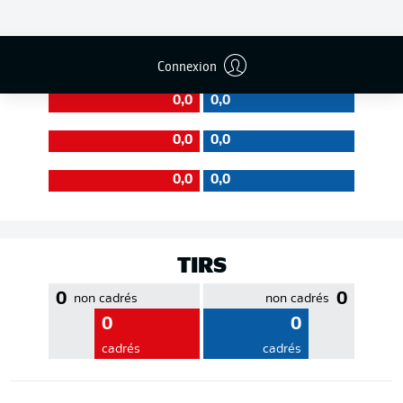
EFFICACITÉ DES PASSES
Connexion
0,0
0,0
0,0
0,0
0,0
0,0
TIRS
0
0
non cadrés
non cadrés
0
0
cadrés
cadrés