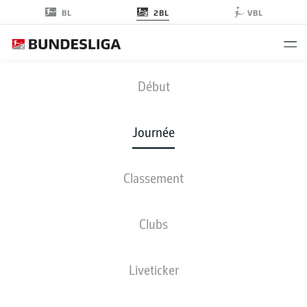
2BL
BL
VBL
FCH
-
BOC
Début
Journée
Classement
EN DIRECT
COMPOSITIONS
STATISTIQUES
CLASSEMENT
Clubs
Liveticker