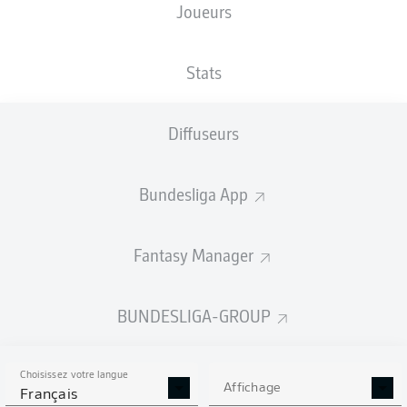
Joueurs
XBUTS
Stats
Diffuseurs
Bundesliga App
Fantasy Manager
Goals
BUNDESLIGA-GROUP
PASSES RÉUSSIES
Choisissez votre langue
0
0
Affichage
Français
Précision
0 %
0 %