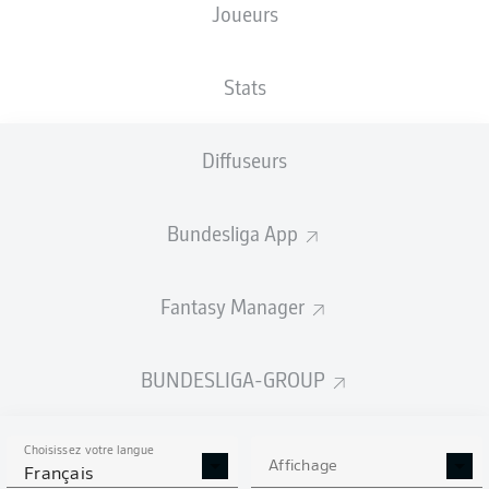
Joueurs
XBUTS
Stats
Diffuseurs
Bundesliga App
Fantasy Manager
Goals
BUNDESLIGA-GROUP
PASSES RÉUSSIES
Choisissez votre langue
0
0
Affichage
Français
Précision
0 %
0 %