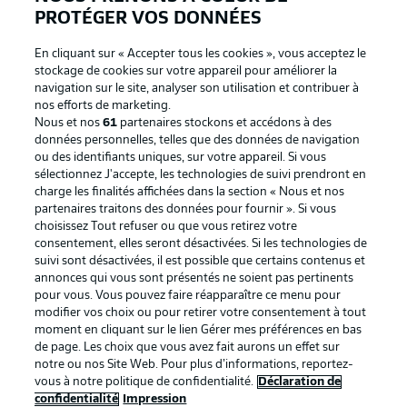
PROTÉGER VOS DONNÉES
En cliquant sur « Accepter tous les cookies », vous acceptez le
stockage de cookies sur votre appareil pour améliorer la
navigation sur le site, analyser son utilisation et contribuer à
nos efforts de marketing.
Nous et nos
61
partenaires stockons et accédons à des
données personnelles, telles que des données de navigation
ou des identifiants uniques, sur votre appareil. Si vous
sélectionnez J'accepte, les technologies de suivi prendront en
La publicité
Conditions d’utilisation des
charge les finalités affichées dans la section « Nous et nos
partenaires traitons des données pour fournir ». Si vous
services
choisissez Tout refuser ou que vous retirez votre
consentement, elles seront désactivées. Si les technologies de
Mentions Légales
Gérer mes préférences
suivi sont désactivées, il est possible que certains contenus et
Déclaration de
Diffuseurs
annonces qui vous sont présentés ne soient pas pertinents
pour vous. Vous pouvez faire réapparaître ce menu pour
confidentialité
modifier vos choix ou pour retirer votre consentement à tout
moment en cliquant sur le lien Gérer mes préférences en bas
Travaux
Contact
de page. Les choix que vous avez fait aurons un effet sur
Impression
Joueurs
notre ou nos Site Web. Pour plus d’informations, reportez-
vous à notre politique de confidentialité.
Déclaration de
confidentialité
Impression