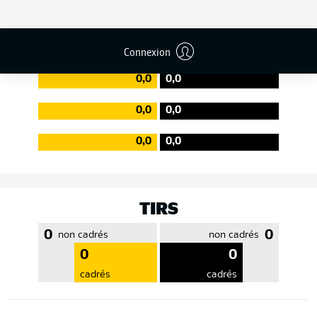
EFFICACITÉ DES PASSES
Connexion
0,0
0,0
0,0
0,0
0,0
0,0
TIRS
0
0
non cadrés
non cadrés
0
0
cadrés
cadrés