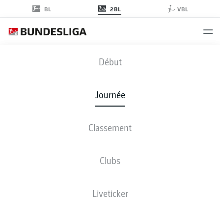
2BL
BL
VBL
KSV
-
KSC
Début
Journée
Classement
EN DIRECT
COMPOSITIONS
STATISTIQUES
CLASSEMENT
Clubs
Liveticker