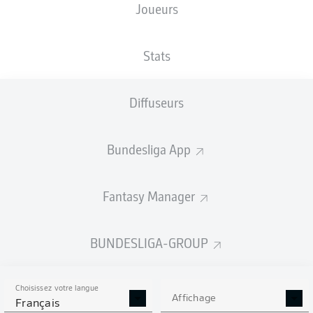
Joueurs
XBUTS
Stats
Diffuseurs
Bundesliga App
Fantasy Manager
Goals
BUNDESLIGA-GROUP
PASSES RÉUSSIES
Choisissez votre langue
0
0
Affichage
Français
Précision
0 %
0 %