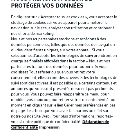
PROTÉGER VOS DONNÉES
En cliquant sur « Accepter tous les cookies », vous acceptez le
stockage de cookies sur votre appareil pour améliorer la
navigation sur le site, analyser son utilisation et contribuer à
nos efforts de marketing.
Nous et nos
61
partenaires stockons et accédons à des
données personnelles, telles que des données de navigation
ou des identifiants uniques, sur votre appareil. Si vous
sélectionnez J'accepte, les technologies de suivi prendront en
La publicité
Conditions d’utilisation des
charge les finalités affichées dans la section « Nous et nos
partenaires traitons des données pour fournir ». Si vous
services
choisissez Tout refuser ou que vous retirez votre
consentement, elles seront désactivées. Si les technologies de
Mentions Légales
Gérer mes préférences
suivi sont désactivées, il est possible que certains contenus et
Déclaration de
Diffuseurs
annonces qui vous sont présentés ne soient pas pertinents
pour vous. Vous pouvez faire réapparaître ce menu pour
confidentialité
modifier vos choix ou pour retirer votre consentement à tout
moment en cliquant sur le lien Gérer mes préférences en bas
Travaux
Contact
de page. Les choix que vous avez fait aurons un effet sur
Impression
Joueurs
notre ou nos Site Web. Pour plus d’informations, reportez-
vous à notre politique de confidentialité.
Déclaration de
confidentialité
Impression