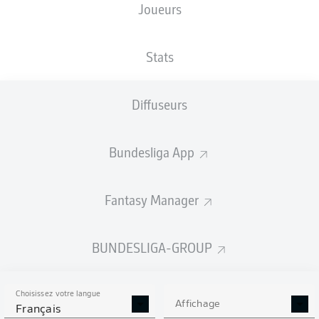
Joueurs
XBUTS
Stats
Diffuseurs
Bundesliga App
Fantasy Manager
Goals
BUNDESLIGA-GROUP
PASSES RÉUSSIES
Choisissez votre langue
0
0
Affichage
Français
Précision
0 %
0 %