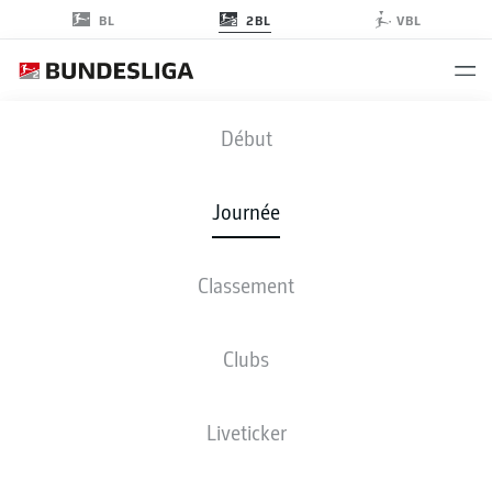
2BL
BL
VBL
FCH
-
STP
Début
Journée
Classement
EN DIRECT
COMPOSITIONS
STATISTIQUES
CLASSEMENT
Clubs
Liveticker