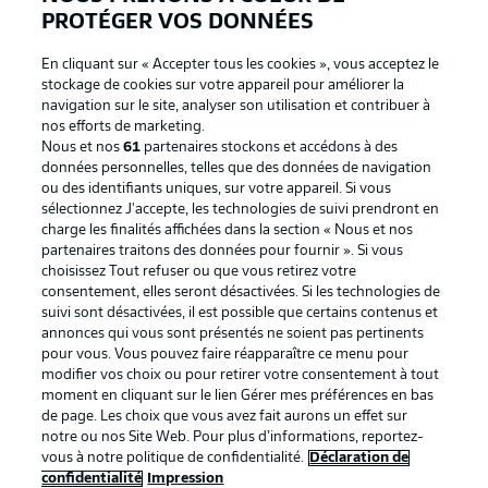
PROTÉGER VOS DONNÉES
En cliquant sur « Accepter tous les cookies », vous acceptez le
stockage de cookies sur votre appareil pour améliorer la
navigation sur le site, analyser son utilisation et contribuer à
nos efforts de marketing.
Nous et nos
61
partenaires stockons et accédons à des
données personnelles, telles que des données de navigation
ou des identifiants uniques, sur votre appareil. Si vous
sélectionnez J'accepte, les technologies de suivi prendront en
La publicité
Conditions d’utilisation des
charge les finalités affichées dans la section « Nous et nos
partenaires traitons des données pour fournir ». Si vous
services
choisissez Tout refuser ou que vous retirez votre
consentement, elles seront désactivées. Si les technologies de
Mentions Légales
Gérer mes préférences
suivi sont désactivées, il est possible que certains contenus et
Déclaration de
Diffuseurs
annonces qui vous sont présentés ne soient pas pertinents
pour vous. Vous pouvez faire réapparaître ce menu pour
confidentialité
modifier vos choix ou pour retirer votre consentement à tout
moment en cliquant sur le lien Gérer mes préférences en bas
Travaux
Contact
de page. Les choix que vous avez fait aurons un effet sur
Impression
Joueurs
notre ou nos Site Web. Pour plus d’informations, reportez-
vous à notre politique de confidentialité.
Déclaration de
confidentialité
Impression