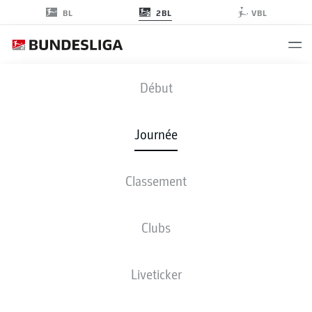
2BL
BL
VBL
WOB
-
EBS
Début
Journée
Classement
EN DIRECT
COMPOSITIONS
STATISTIQUES
CLASSEMENT
Clubs
Liveticker
Revenez plus tard