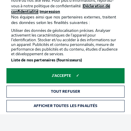
notre ou nos Site Web. Pour plus d’informations, reportez-
vous à notre politique de confidentialité.
Déclaration de
confidentialité
Impression
Proposé par
Nos équipes ainsi que nos partenaires externes, traitent
des données selon les finalités suivantes :
Utiliser des données de géolocalisation précises. Analyser
activement les caractéristiques de l’appareil pour
l’identification. Stocker et/ou accéder à des informations sur
un appareil. Publicités et contenu personnalisés, mesure de
performance des publicités et du contenu, études d’audience
et développement de services.
Liste de nos partenaires (fournisseurs)
J'ACCEPTE
La publicité
Conditions d’utilisation des
services
TOUT REFUSER
Mentions Légales
Gérer mes préférences
AFFICHER TOUTES LES FINALITÉS
BILLETS
Déclaration de
Diffuseurs
confidentialité
Travaux
Contact